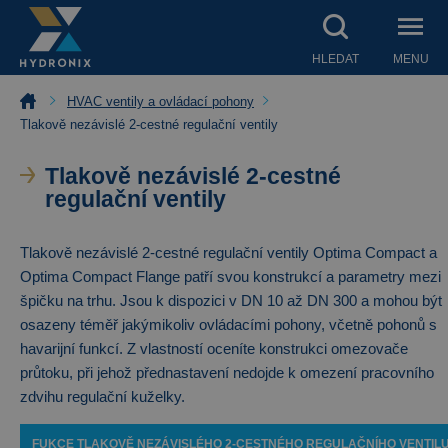
HLEDAT
MENU
HVAC ventily a ovládací pohony
Tlakově nezávislé 2-cestné regulační ventily
Tlakově nezávislé 2-cestné
regulační ventily
Tlakově nezávislé 2-cestné regulační ventily Optima Compact a
Optima Compact Flange patří svou konstrukcí a parametry mezi
špičku na trhu. Jsou k dispozici v DN 10 až DN 300 a mohou být
osazeny téměř jakýmikoliv ovládacími pohony, včetně pohonů s
havarijní funkcí. Z vlastností oceníte konstrukci omezovače
průtoku, při jehož přednastavení nedojde k omezení pracovního
zdvihu regulační kuželky.
FUKCE TLAKOVĚ NEZÁVISLÉHO 2-CESTNÉHO REGULAČNÍHO VENTIL