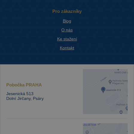
Pro zákazníky
Blog
O nás
Ke stažení
Kontakt
Pobočka
PRAHA
Jesenická 513
Dolní Jirčany, Psáry