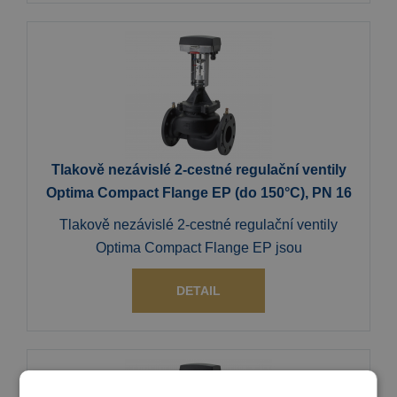
Tlakově nezávislé 2-cestné regulační ventily
Optima Compact Flange EP (do 150°C), PN 16
Tlakově nezávislé 2-cestné regulační ventily
Optima Compact Flange EP jsou
DETAIL