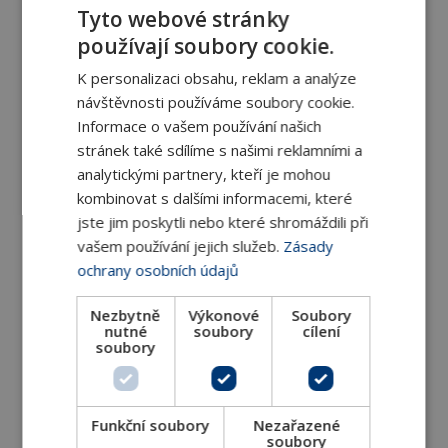
Tyto webové stránky
používají soubory cookie.
K personalizaci obsahu, reklam a analýze
návštěvnosti používáme soubory cookie.
Tlakově nezávislé 2-cestné regulační ventily
Informace o vašem používání našich
Optima Compact Flange, PN 25
stránek také sdílíme s našimi reklamními a
analytickými partnery, kteří je mohou
Tlakově nezávislé 2-cestné regulační ventily
kombinovat s dalšími informacemi, které
Optima Compact Flange jsou
jste jim poskytli nebo které shromáždili při
vašem používání jejich služeb.
Zásady
DETAIL
ochrany osobních údajů
Nezbytně
Výkonové
Soubory
nutné
soubory
cílení
soubory
Funkční soubory
Nezařazené
soubory