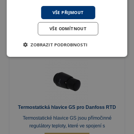
Termostatická hlavice GS, západkový systém
VŠE PŘIJMOUT
Termostatické hlavice GS jsou přímočinné
regulátory teploty, které ve spojení s
VŠE ODMÍTNOUT
DETAIL
ZOBRAZIT PODROBNOSTI
Termostatická hlavice GS pro Danfoss RTD
Termostatické hlavice GS jsou přímočinné
regulátory teploty, které ve spojení s