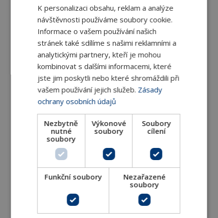
K personalizaci obsahu, reklam a analýze
návštěvnosti používáme soubory cookie.
Informace o vašem používání našich
stránek také sdílíme s našimi reklamními a
analytickými partnery, kteří je mohou
Termostatická hlavice GH M28x1,5
kombinovat s dalšími informacemi, které
Termostatické hlavice GH dostupné ve více než
jste jim poskytli nebo které shromáždili při
20ti barvách jsou přímočinné
vašem používání jejich služeb.
Zásady
ochrany osobních údajů
DETAIL
Nezbytně
Výkonové
Soubory
nutné
soubory
cílení
soubory
Funkční soubory
Nezařazené
soubory