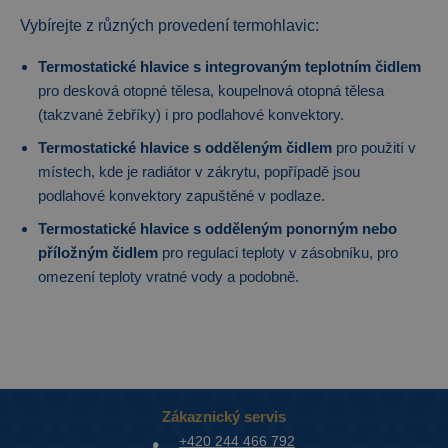
Vybírejte z různých provedení termohlavic:
Termostatické hlavice s integrovaným teplotním čidlem
pro desková otopné tělesa, koupelnová otopná tělesa
(takzvané žebříky) i pro podlahové konvektory.
Termostatické hlavice s odděleným čidlem
pro použití v
místech, kde je radiátor v zákrytu, popřípadě jsou
podlahové konvektory zapuštěné v podlaze.
Termostatické hlavice s odděleným ponorným nebo
příložným čidlem
pro regulaci teploty v zásobníku, pro
omezení teploty vratné vody a podobně.
Zákaznický servis
+420 244 466 792