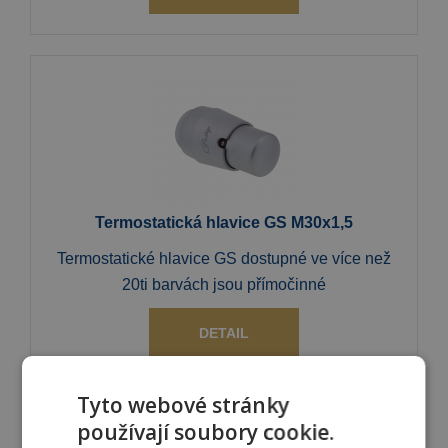
Termostatická hlavice GS M30x1,5
Termostatické hlavice GS dostupné ve více než
20ti barvách jsou přímočinné
DETAIL
Tyto webové stránky
používají soubory cookie.