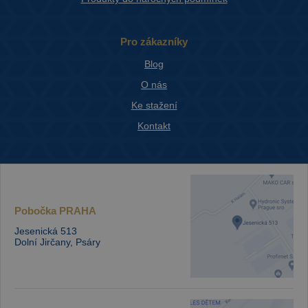
Pro zákazníky
Blog
O nás
Ke stažení
Kontakt
Pobočka
PRAHA
Jesenická 513
Dolní Jirčany, Psáry