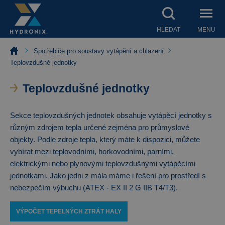
HLEDAT
MENU
Spotřebiče pro soustavy vytápění a chlazení
Teplovzdušné jednotky
Teplovzdušné jednotky
Sekce teplovzdušných jednotek obsahuje vytápěcí jednotky s
různým zdrojem tepla určené zejména pro průmyslové
objekty. Podle zdroje tepla, který máte k dispozici, můžete
vybírat mezi teplovodními, horkovodními, parními,
elektrickými nebo plynovými teplovzdušnými vytápěcími
jednotkami. Jako jedni z mála máme i řešení pro prostředí s
nebezpečím výbuchu (ATEX - EX II 2 G IIB T4/T3).
VÝPOČET TEPELNÝCH ZTRÁT HALY