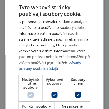
Teplovzdušné jednotky AIX s nerezovým
Tyto webové stránky
opláštěním pro parní soustavy s
používají soubory cookie.
K personalizaci obsahu, reklam a analýze
DETAIL
návštěvnosti používáme soubory cookie.
Informace o vašem používání našich
stránek také sdílíme s našimi reklamními a
analytickými partnery, kteří je mohou
kombinovat s dalšími informacemi, které
jste jim poskytli nebo které shromáždili při
vašem používání jejich služeb.
Zásady
ochrany osobních údajů
Nezbytně
Výkonové
Soubory
Podstropní teplovzdušné jednotky COMFORT
nutné
soubory
cílení
soubory
Teplovzdušné jednotky COMFORT s ocelovým
opláštěním pro teplovodní a
Funkční soubory
Nezařazené
DETAIL