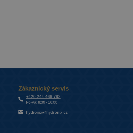
Zákaznický servis
+420 244 466 792
Po-Pá: 8:30 - 16:00
hydronix@hydronix.cz