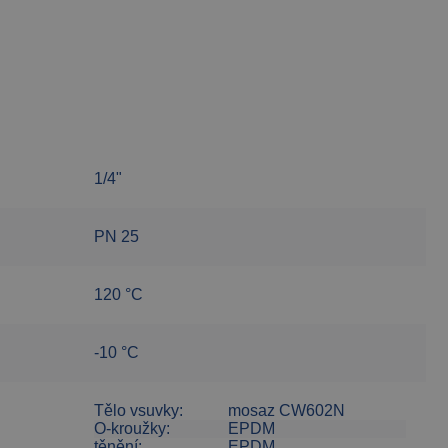
1/4"
PN 25
120 °C
-10 °C
Tělo vsuvky:
mosaz CW602N
O-kroužky:
EPDM
těnění:
EPDM