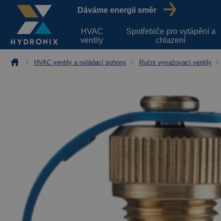
Dáváme energii směr
HVAC
Spotřebiče pro vytápění a
ventily
chlazení
HVAC ventily a ovládací pohony
Ruční vyvažovací ventily