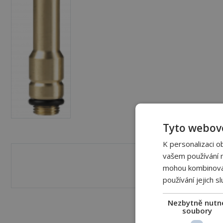
Tyto webové
K personalizaci o
vašem používání na
Varianty
mohou kombinovat 
používání jejich s
Nezbytně nutn
soubory