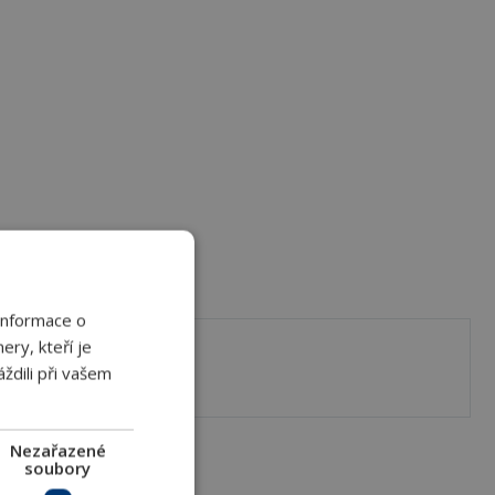
Informace o
ery, kteří je
Popis
ždili při vašem
Nezařazené
soubory