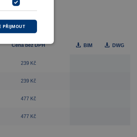
E PŘIJMOUT
Cena bez DPH
BIM
DWG
239 Kč
239 Kč
477 Kč
477 Kč