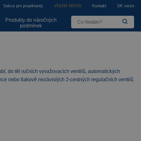
Sekce pro projektanty
VOLNÁ MÍSTA
Kontakt
SK verze
Produkty do náročných
podmínek
ubí, do těl ručních vyvažovacích ventilů, automatických
ence nebo tlakově nezávislých 2-cestných regulačních ventilů