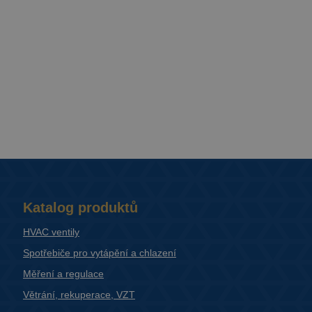
Katalog produktů
HVAC ventily
Spotřebiče pro vytápění a chlazení
Měření a regulace
Větrání, rekuperace, VZT