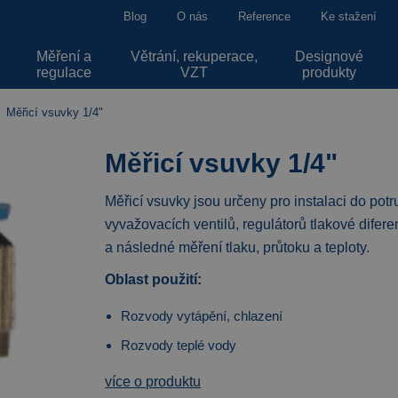
Blog
O nás
Reference
Ke stažení
Měření a
Větrání, rekuperace,
Designové
regulace
VZT
produkty
Měřicí vsuvky 1/4"
Měřicí vsuvky 1/4"
Měřicí vsuvky jsou určeny pro instalaci do potr
vyvažovacích ventilů, regulátorů tlakové difer
a následné měření tlaku, průtoku a teploty.
Oblast použití:
Rozvody vytápění, chlazení
Rozvody teplé vody
více o produktu