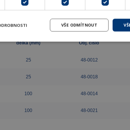
Varianty
ODROBNOSTI
VŠE ODMÍTNOUT
VŠ
délka (mm)
Obj. číslo
25
48-0012
25
48-0018
100
48-0014
100
48-0021