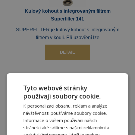
Kulový kohout s integrovaným filtrem
Superfilter 141
SUPERFILTER je kulový kohout s integrovaným
filtrem v kouli. Při uzavření lze
DETAIL
Tyto webové stránky
používají soubory cookie.
K personalizaci obsahu, reklam a analýze
návštěvnosti používáme soubory cookie.
Informace o vašem používání našich
Kulový kohout s integrovaným filtrem a
stránek také sdílíme s našimi reklamními a
magnetem Superfilter 140M
analytickými partnery, kteří je mohou