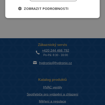
DETAIL
ZOBRAZIT PODROBNOSTI
Zákaznický servis
+420 244 466 792
Po-Pá: 8:30 - 16:00
hydronix@hydronix.cz
Katalog produktů
HVAC ventily
Spotřebiče pro vytápění a chlazení
Měření a regulace