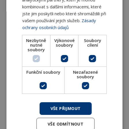
SUPERFILTER 140M je kulový kohout s
kombinovat s dalšími informacemi, které
jste jim poskytli nebo které shromáždili při
integrovaným filtrem a magnetem v
vašem používání jejich služeb.
Zásady
ochrany osobních údajů
DETAIL
Nezbytně
Výkonové
Soubory
nutné
soubory
cílení
soubory
Funkční soubory
Nezařazené
soubory
Kulový kohout s integrovaným filtrem a
magnetem Superfilter 141M
VŠE PŘIJMOUT
SUPERFILTER je kulový kohout s integrovaným
filtrem a magnetem v kouli. Při
VŠE ODMÍTNOUT