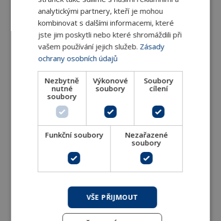
kulové kohouty IP 65
analytickými partnery, kteří je mohou
kombinovat s dalšími informacemi, které
Rotační pohony s krytím IP65 s kroutícím
jste jim poskytli nebo které shromáždili při
momentem 16 Nm pro 2-cestné a 3-cestné
vašem používání jejich služeb.
Zásady
ochrany osobních údajů
DETAIL
Nezbytně
Výkonové
Soubory
nutné
soubory
cílení
soubory
Funkční soubory
Nezařazené
soubory
Rotační pohony pro 2-cestné, 3-cestné a 6-
cestné kulové kohouty
VŠE PŘIJMOUT
Rotační pohony s kroutícím momentem 10 Nm pro