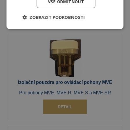
2-cestné, 3-cestné a 6-cestné
VŠE ODMÍTNOUT
DETAIL
ZOBRAZIT PODROBNOSTI
Izolační pouzdra pro ovládací pohony MVE
Pro pohony MVE, MVE.R, MVE.S a MVE.SR
DETAIL