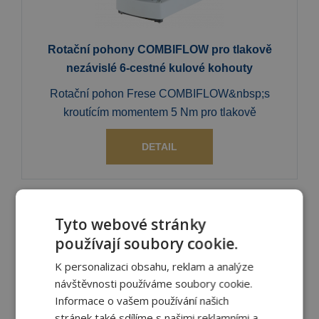
Rotační pohony COMBIFLOW pro tlakově
nezávislé 6-cestné kulové kohouty
Rotační pohon Frese COMBIFLOW&nbsp;s
kroutícím momentem 5 Nm pro tlakově
DETAIL
Tyto webové stránky
používají soubory cookie.
K personalizaci obsahu, reklam a analýze
návštěvnosti používáme soubory cookie.
Informace o vašem používání našich
Rotační pohony pro 2-cestné a 3-cestné
stránek také sdílíme s našimi reklamními a