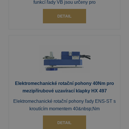
funkcí řady VB jsou určeny pro
DETAIL
Elektromechanické rotační pohony 40Nm pro
mezipřírubové uzavírací klapky HX 497
Elektromechanické rotační pohony řady ENS-ST s
kroutícím momentem 40&nbsp;Nm
DETAIL