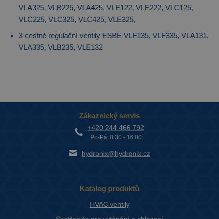
VLA325, VLB225, VLA425, VLE122, VLE222, VLC125,
VLC225, VLC325, VLC425, VLE325,
3-cestné regulační ventily ESBE VLF135, VLF335, VLA131,
VLA335, VLB235, VLE132
Zákaznický servis
+420 244 466 792
Po-Pá: 8:30 - 16:00
hydronix@hydronix.cz
Katalog produktů
HVAC ventily