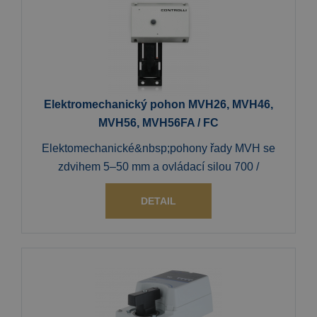
Elektromechanický pohon MVH26, MVH46,
MVH56, MVH56FA / FC
Elektomechanické&nbsp;pohony řady MVH se
zdvihem 5–50 mm a ovládací silou 700 /
DETAIL