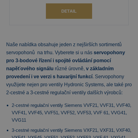
DETAIL
Naše nabídka obsahuje jeden z nejširších sortimentů
servopohonů na trhu. Vyberete si u nás
servopohony
pro 3-bodové řízení i spojité ovládání pomocí
napěťového signálu
různé úrovně,
v základním
provedení i ve verzi s havarijní funkcí
. Servopohony
využijete nejen pro ventily Hydronic Systems, ale také pro
2-cestné a 3-cestné regulační ventily dalších výrobců:
2-cestné regulační ventily Siemens VVF21, VVF31, VVF40,
VVF41, VVF45, VVF51, VVF52, VVF53, VVF 61, VVG41,
VVG11
3-cestné regulační ventily Siemens VXF21, VXF31, VXF40,
VXF41, VXF45, VXF51, VXF52, VXF53, VXF 61, VXG41,