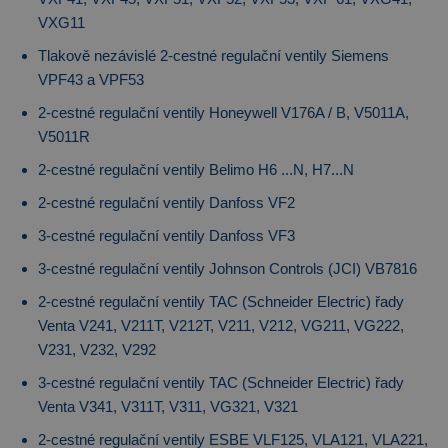
VXG11
Tlakově nezávislé 2-cestné regulační ventily Siemens
VPF43 a VPF53
2-cestné regulační ventily Honeywell V176A / B, V5011A,
V5011R
2-cestné regulační ventily Belimo H6 ...N, H7...N
2-cestné regulační ventily Danfoss VF2
3-cestné regulační ventily Danfoss VF3
3-cestné regulační ventily Johnson Controls (JCI) VB7816
2-cestné regulační ventily TAC (Schneider Electric) řady
Venta V241, V211T, V212T, V211, V212, VG211, VG222,
V231, V232, V292
3-cestné regulační ventily TAC (Schneider Electric) řady
Venta V341, V311T, V311, VG321, V321
2-cestné regulační ventily ESBE VLF125, VLA121, VLA221,