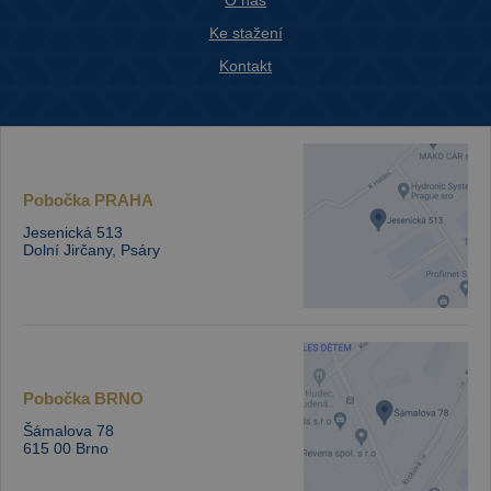
Ke stažení
Kontakt
Pobočka
PRAHA
Jesenická 513
Dolní Jirčany, Psáry
Pobočka
BRNO
Šámalova 78
615 00 Brno