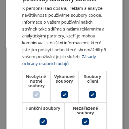
K personalizaci obsahu, reklam a analýze
Designové produkty
návštěvnosti používáme soubory cookie.
Designové ventilové sady pro koupelny
Informace o vašem používání našich
stránek také sdílíme s našimi reklamními a
Exkluzivní designové ventilové sady pro
analytickými partnery, kteří je mohou
koupelny
kombinovat s dalšími informacemi, které
jste jim poskytli nebo které shromáždili při
Designové termostatické ventily pro desková a
vašem používání jejich služeb.
Zásady
článková tělesa
ochrany osobních údajů
Designové termostatické hlavice
Nezbytně
Výkonové
Soubory
nutné
soubory
cílení
Designové RTL ventily
soubory
Univerzální topné tyče pro koupelnová tělesa
Funkční soubory
Nezařazené
soubory
Exkluzivní topné tyče pro koupelnová tělesa
Topné tyče s Wi-Fi a Android / iOS aplikací