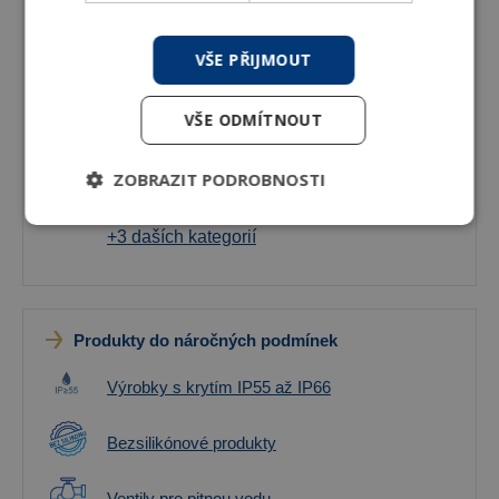
Topné tyče pro horizontální instalaci - pro
VŠE PŘIJMOUT
článková otopná tělesa
Příslušenství pro designová otopná tělesa a
VŠE ODMÍTNOUT
topné tyče
ZOBRAZIT PODROBNOSTI
Náhradní díly pro designové ventily
+3 daších kategorií
Produkty do náročných podmínek
Výrobky s krytím IP55 až IP66
Bezsilikónové produkty
Ventily pro pitnou vodu