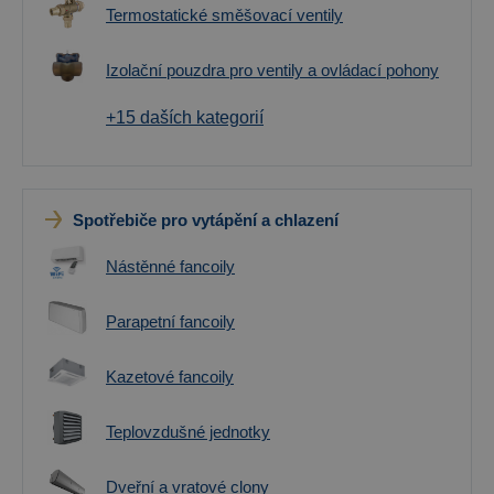
Termostatické směšovací ventily
Izolační pouzdra pro ventily a ovládací pohony
+15 daších kategorií
Spotřebiče pro vytápění a chlazení
Nástěnné fancoily
Parapetní fancoily
Kazetové fancoily
Teplovzdušné jednotky
Dveřní a vratové clony