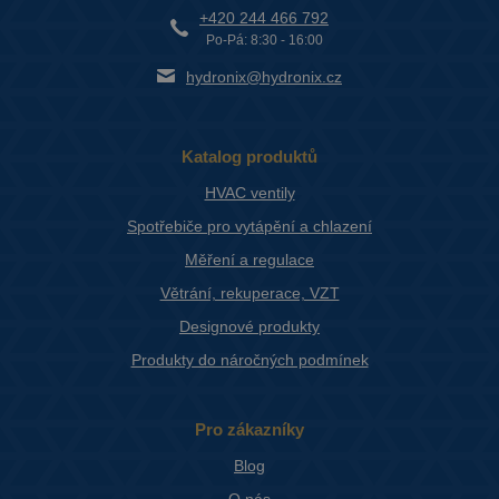
+420 244 466 792
Po-Pá: 8:30 - 16:00
hydronix@hydronix.cz
Katalog produktů
HVAC ventily
Spotřebiče pro vytápění a chlazení
Měření a regulace
Větrání, rekuperace, VZT
Designové produkty
Produkty do náročných podmínek
Pro zákazníky
Blog
O nás