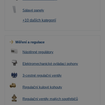
Sálavé panely
+10 daších kategorií
Měření a regulace
Nástěnné regulátory
Elektromechanické ovládací pohony
3-cestné regulační ventily
Regulační kulové kohouty
Regulační ventily malých spotřebičů