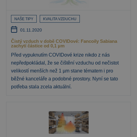
NAŠE TIPY
KVALITA VZDUCHU
01.11.2020
Čistý vzduch v době COVIDové: Fancoily Sabiana
zachytí částice od 0,1 µm
Před vypuknutím COVIDové krize nikdo z nás
nepředpokládal, že se čištění vzduchu od nečistot
velikostí menších než 1 µm stane tématem i pro
běžné kanceláře a podobné prostory. Nyní se tato
potřeba stala zcela aktuální.