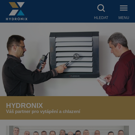
HLEDAT
MENU
HYDRONIX
Váš partner
pro vytápění a chlazení