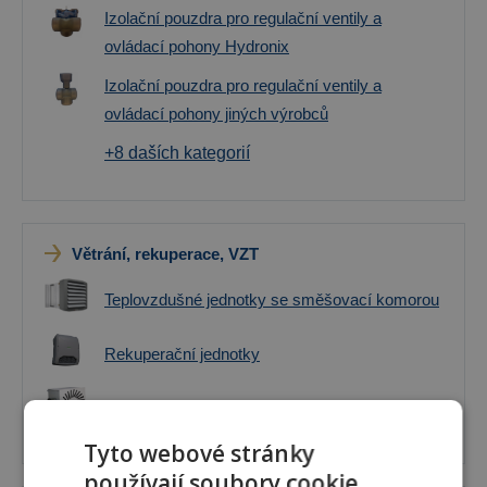
Izolační pouzdra pro regulační ventily a
ovládací pohony Hydronix
Izolační pouzdra pro regulační ventily a
ovládací pohony jiných výrobců
+8 daších kategorií
Větrání, rekuperace, VZT
Teplovzdušné jednotky se směšovací komorou
Rekuperační jednotky
Koncové prvky VZT rozvodů
Tyto webové stránky
používají soubory cookie.