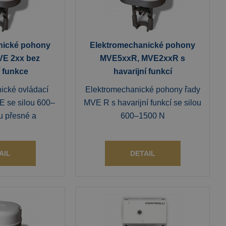
nické pohony
Elektromechanické pohony
VE 2xx bez
MVE5xxR, MVE2xxR s
í funkce
havarijní funkcí
ické ovládací
Elektromechanické pohony řady
 se silou 600–
MVE R s havarijní funkcí se silou
u přesné a
600–1500 N
AIL
DETAIL