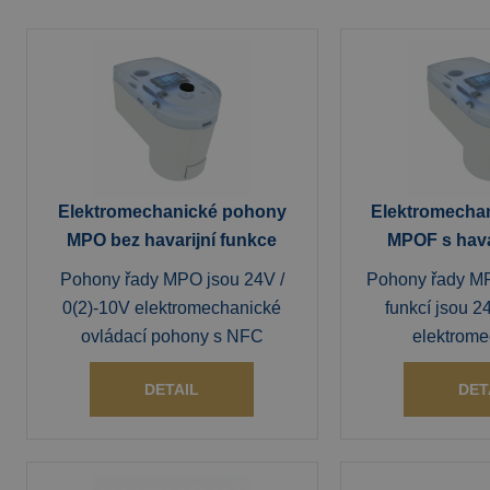
Elektromechanické pohony
Elektromecha
MPO bez havarijní funkce
MPOF s havar
Pohony řady MPO jsou 24V /
Pohony řady MP
0(2)-10V elektromechanické
funkcí jsou 2
ovládací pohony s NFC
elektrome
DETAIL
DET