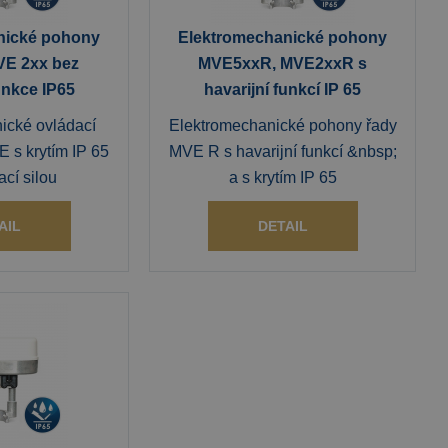
nické pohony
Elektromechanické pohony
VE 2xx bez
MVE5xxR, MVE2xxR s
unkce IP65
havarijní funkcí IP 65
ické ovládací
Elektromechanické pohony řady
 s krytím IP 65
MVE R s havarijní funkcí &nbsp;
ací silou
a s krytím IP 65
AIL
DETAIL