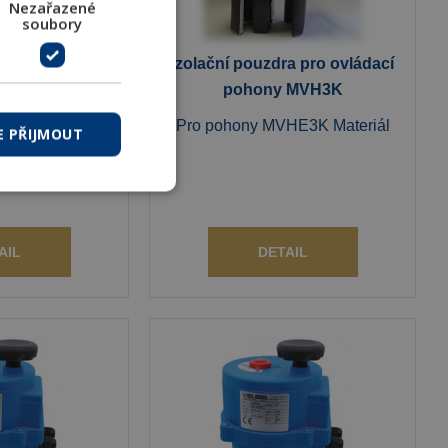
Nezařazené
soubory
a pro ovládací
Izolační pouzdra pro ovládací
y MVE
pohony MVH3K
MVE, MVE.R,
Pro pohony MVHE3K Materiál
E PŘIJMOUT
 MVE.SR
AIL
DETAIL