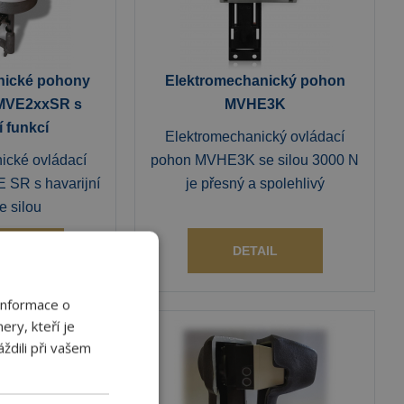
nické pohony
Elektromechanický pohon
MVE2xxSR s
MVHE3K
í funkcí
Elektromechanický ovládací
ické ovládací
pohon MVHE3K se silou 3000 N
 SR s havarijní
je přesný a spolehlivý
e silou
AIL
DETAIL
Informace o
ery, kteří je
ždili při vašem