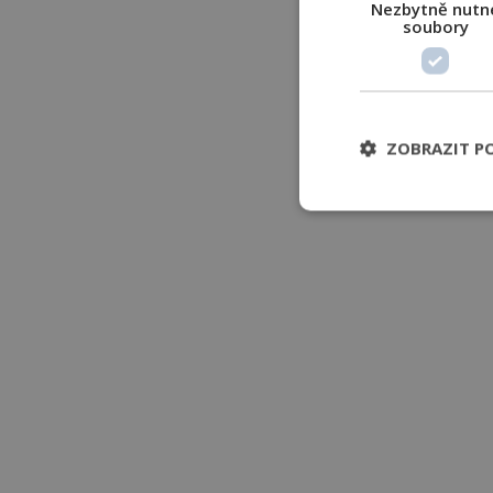
Nezbytně nutn
soubory
ZOBRAZIT P