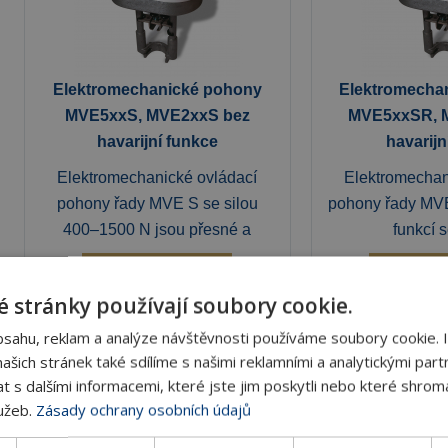
Elektromechanické pohony
Elektromecha
MVE5xxS, MVE2xxS bez
MVE5xxSR, 
havarijní funkce
havarijn
Elektromechanické ovládací
Elektromechan
pohony řady MVE S se silou
pohony řady MVE
400–1500 N jsou přesné a
funkcí s
DETAIL
DET
 stránky používají soubory cookie.
bsahu, reklam a analýze návštěvnosti používáme soubory cookie. 
šich stránek také sdílíme s našimi reklamními a analytickými partn
s dalšími informacemi, které jste jim poskytli nebo které shromá
lužeb.
Zásady ochrany osobních údajů