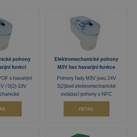
nické pohony
Elektromechanické pohony
ijní funkcí
M3V bez havarijní funkce
OF s havarijní
Pohony řady M3V jsou 24V
4V / 0(2)-10V
3(2)bod elektromechanické
chanické
ovládací pohony s NFC
AIL
DETAIL