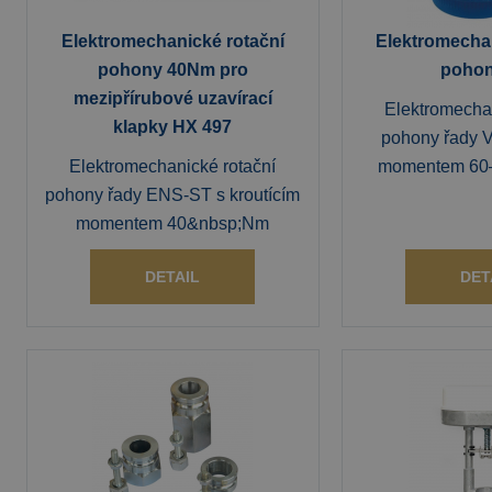
Elektromechanické rotační
Elektromechan
pohony 40Nm pro
poho
mezipřírubové uzavírací
Elektromechan
klapky HX 497
pohony řady V
Elektromechanické rotační
momentem 60
pohony řady ENS-ST s kroutícím
momentem 40&nbsp;Nm
DETAIL
DET