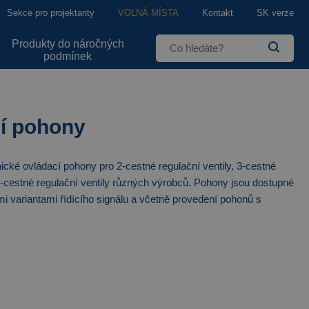
Sekce pro projektanty
VOLNÁ MÍSTA
Kontakt
SK verze
Produkty do náročných
podmínek
í pohony
nické ovládací pohony pro 2-cestné regulační ventily, 3-cestné
 2-cestné regulační ventily různých výrobců. Pohony jsou dostupné
mi variantami řídícího signálu a včetně provedení pohonů s