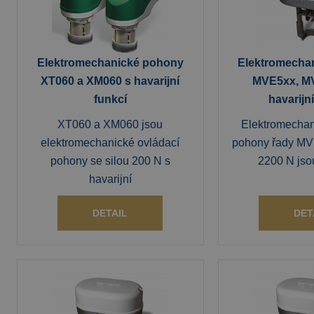
Elektromechanické pohony
Elektromecha
XT060 a XM060 s havarijní
MVE5xx, M
funkcí
havarijn
XT060 a XM060 jsou
Elektromechan
elektromechanické ovládací
pohony řady MVE
pohony se silou 200 N s
2200 N jso
havarijní
DETAIL
DET