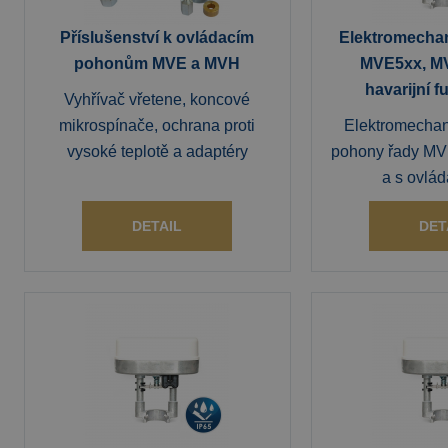
Příslušenství k ovládacím
Elektromecha
pohonům MVE a MVH
MVE5xx, M
havarijní f
Vyhřívač vřetene, koncové
mikrospínače, ochrana proti
Elektromechan
vysoké teplotě a adaptéry
pohony řady MVE
a s ovlád
DETAIL
DET