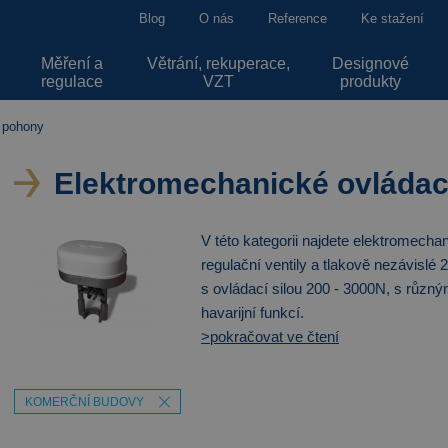
Blog
O nás
Reference
Ke stažení
Měření a
Větrání, rekuperace,
Designové
regulace
VZT
produkty
 pohony
Elektromechanické ovládac
V této kategorii najdete elektromecha
regulační ventily a tlakově nezávislé
s ovládací silou 200 - 3000N, s různý
havarijní funkcí.
>pokračovat ve čtení
KOMERČNÍ BUDOVY