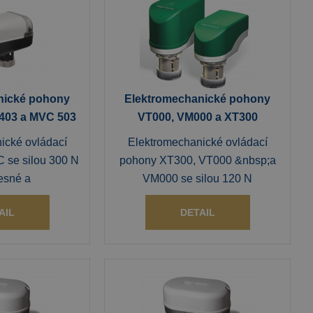
nické pohony
Elektromechanické pohony
403 a MVC 503
VT000, VM000 a XT300
ické ovládací
Elektromechanické ovládací
 se silou 300 N
pohony XT300, VT000 &nbsp;a
esné a
VM000 se silou 120 N
AIL
DETAIL