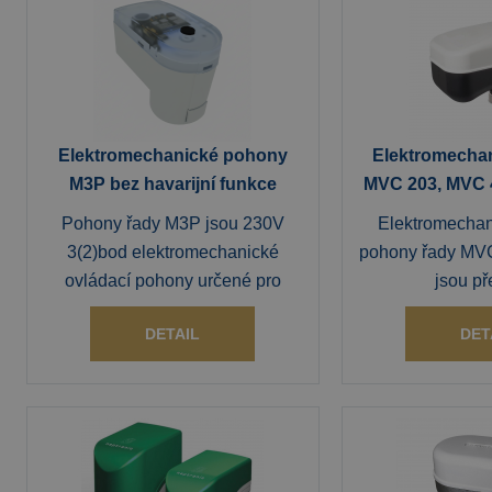
Elektromechanické pohony
Elektromecha
M3P bez havarijní funkce
MVC 203, MVC 
Pohony řady M3P jsou 230V
Elektromechan
3(2)bod elektromechanické
pohony řady MVC
ovládací pohony určené pro
jsou př
DETAIL
DET