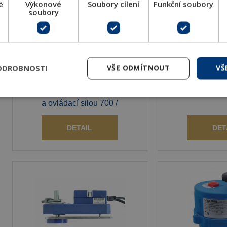
é
Výkonové
Soubory cílení
Funkční soubory
soubory
Elektromechanický pohon
Izolační pouzdr
MVH26, MVH46, MVH56,
pohon
MVH56FA / FC
Pro pohony 
ODROBNOSTI
VŠE ODMÍTNOUT
VŠ
Elektomechanické&nbsp;pohony
MVE.S a
řady MVH se zdvihem 5–50 mm
a ovládací silou 700 /
DETAIL
DET