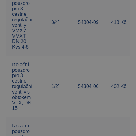
pouzdro
pro 3-
cestné
regulační
3/4"
54304-09
413 Kč
ventily
VMX a
VMXT,
DN 20
Kvs 4-6
Izolační
pouzdro
pro 3-
cestné
regulační
1/2"
54304-06
402 Kč
ventily s
obtokem
VTX, DN
15
Izolační
pouzdro