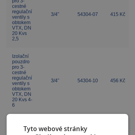
pro 3-
cestné
regulační
3/4"
54304-07
415 Kč
ventily s
obtokem
VTX, DN
20 Kvs
2,5
Izolační
pouzdro
pro 3-
cestné
regulační
3/4"
54304-10
456 Kč
ventily s
obtokem
VTX, DN
20 Kvs 4-
6
Tyto webové stránky