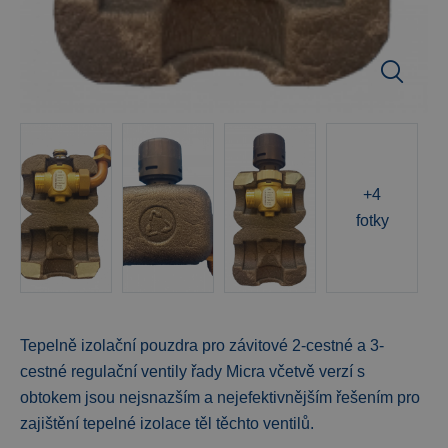
+4
fotky
Tepelně izolační pouzdra pro závitové 2-cestné a 3-
cestné regulační ventily řady Micra včetvě verzí s
obtokem jsou nejsnazším a nejefektivnějším řešením pro
zajištění tepelné izolace těl těchto ventilů.