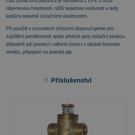
část izolačního pouzdra je vyrobena z EPE s nižší
objemovou hmotností, nižší tepelnou vodivostí a tedy
lepšími tepelně izolačními vlastnostmi.
Při použití v rozvodech chlazení doporučujeme pro
zajištění parotěsnosti spoje překrýt spoj izolační páskou
případně její pomocí i utěsnit izolaci v oblasti bonnetu
ventilu, připojení na potrubí atp.
Příslušenství