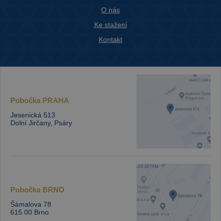
O nás
Ke stažení
Kontakt
Pobočka
PRAHA
Jesenická 513
Dolní Jirčany, Psáry
Pobočka
BRNO
Šámalova 78
615 00 Brno