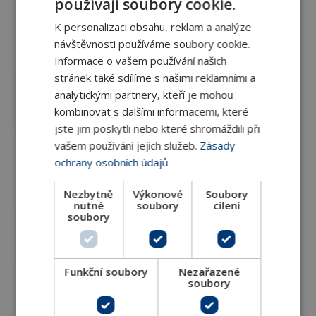
používají soubory cookie.
Popis
K personalizaci obsahu, reklam a analýze
návštěvnosti používáme soubory cookie.
Rozměry
DN 15–20
Informace o vašem používání našich
stránek také sdílíme s našimi reklamními a
Dvouvrstvý expandovaný
analytickými partnery, kteří je mohou
Materiál
polyetylén s uzavřenou
kombinovat s dalšími informacemi, které
buněčnou strukturou (EPE)
jste jim poskytli nebo které shromáždili při
vašem používání jejich služeb.
Zásady
Objemová
Vnější plášť izolace 80 kg/m3
ochrany osobních údajů
hmotnost
Vnitřní izolační vrstva 30 kg/m3
(dle ISO 845)
Nezbytně
Výkonové
Soubory
nutné
soubory
cílení
soubory
Tepelná
vodivost (dle
0,041 W/mK při 40 °C
EN 12667)
Funkční soubory
Nezařazené
soubory
Vnější plášť izolace HF-2
Hořlavost
(dle UL 94)
Vnitřní izolační vrstva HF-1