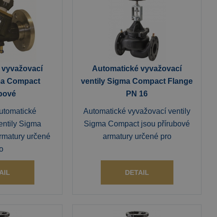
 vyvažovací
Automatické vyvažovací
gma Compact
ventily Sigma Compact Flange
ubové
PN 16
utomatické
Automatické vyvažovací ventily
entily Sigma
Sigma Compact jsou přírubové
rmatury určené
armatury určené pro
o
AIL
DETAIL