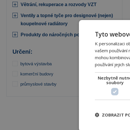
Větrání, rekuperace a rozvody VZT
Ventily a topné tyče pro designové (nejen)
koupelnové radiátory
Tyto webové
Produkty do náročných podmínek
K personalizaci o
vašem používání na
Určení:
mohou kombinovat 
bytová výstavba
používání jejich s
komerční budovy
Nezbytně nutn
soubory
průmyslové stavby
ZOBRAZIT P