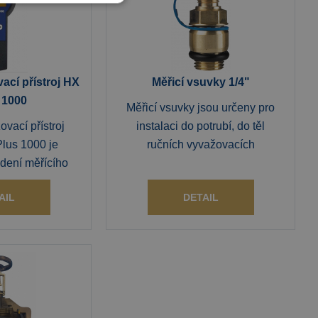
ací přístroj HX
Měřicí vsuvky 1/4"
 1000
Měřicí vsuvky jsou určeny pro
ovací přístroj
instalaci do potrubí, do těl
lus 1000 je
ručních vyvažovacích
dení měřícího
AIL
DETAIL