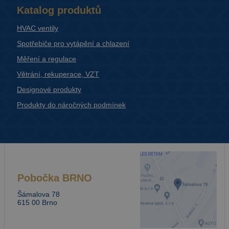
Katalog produktů
HVAC ventily
Spotřebiče pro vytápění a chlazení
Měření a regulace
Větrání, rekuperace, VZT
Designové produkty
Produkty do náročných podmínek
Pobočka
BRNO
Šámalova 78
615 00 Brno