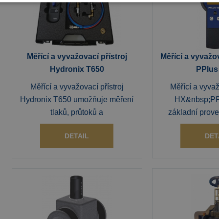
Měřící a vyvažovací přístroj
Měřící a vyvažov
Hydronix T650
PPlus
Měřící a vyvažovací přístroj
Měřící a vyvaž
Hydronix T650 umožňuje měření
HX&nbsp;PP
tlaků, průtoků a
základní prove
DETAIL
DET