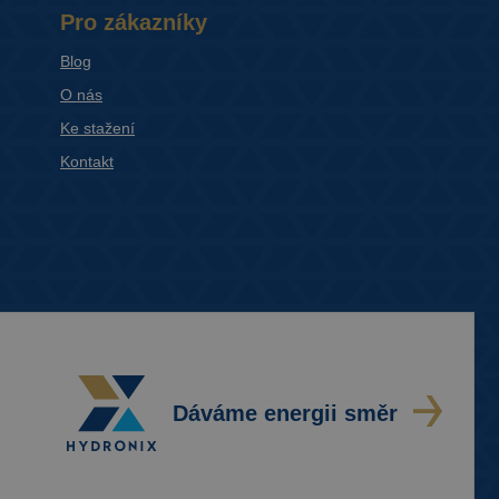
Pro zákazníky
Blog
O nás
Ke stažení
Kontakt
Dáváme energii směr