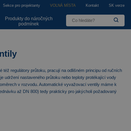
Sekce pro projektanty
VOLNÁ MÍSTA
Kontakt
SK verze
Produkty do náročných
podmínek
tily
 též regulátory průtoku, pracují na odlišném principu od ručních
je udržení nastaveného průtoku nebo teploty protékající vody
poměrech v rozvodu. Automatické vyvažovací ventily máme k
jednávku až DN 800) tedy prakticky pro jakýcholi požadovaný