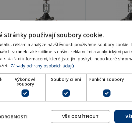
 stránky používají soubory cookie.
Automatické vyvažovací
Automatické
bsahu, reklam a analýze návštěvnosti používáme soubory cookie. 
ventily Sigma Compact Flange
ventily Sigma 
šich stránek také sdílíme s našimi reklamními a analytickými partn
PN 25
EP (do 150
s dalšími informacemi, které jste jim poskytli nebo které shromá
lužeb.
Zásady ochrany osobních údajů
Automatické vyvažovací ventily
Automatické vyv
Sigma Compact jsou přírubové
Sigma Comp
é
Výkonové
Soubory cílení
Funkční soubory
armatury určené pro
EP&nbsp;jso
soubory
DETAIL
DET
ODROBNOSTI
VŠE ODMÍTNOUT
VŠ