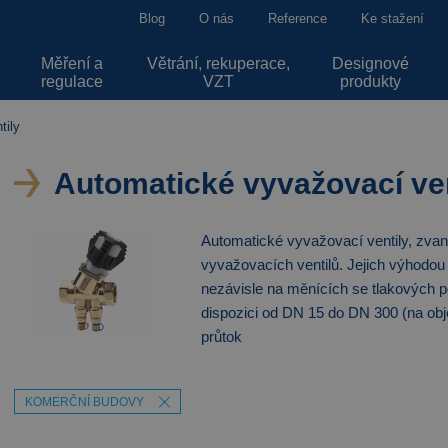
Blog
O nás
Reference
Ke stažení
Měření a
Větrání, rekuperace,
Designové
regulace
VZT
produkty
tily
Automatické vyvažovací ven
Automatické vyvažovací ventily, zvané
vyvažovacích ventilů. Jejich výhodou 
nezávisle na měnících se tlakových 
dispozici od DN 15 do DN 300 (na ob
průtok
KOMERČNÍ BUDOVY