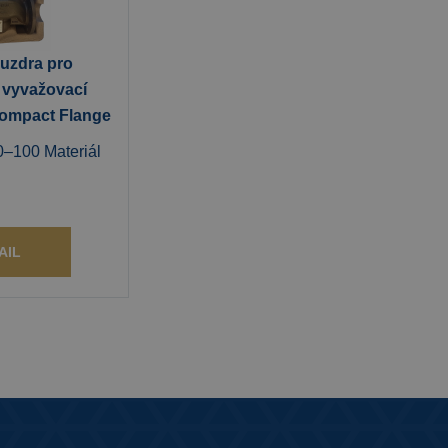
ouzdra pro
 vyvažovací
Compact Flange
–100 Materiál
AIL