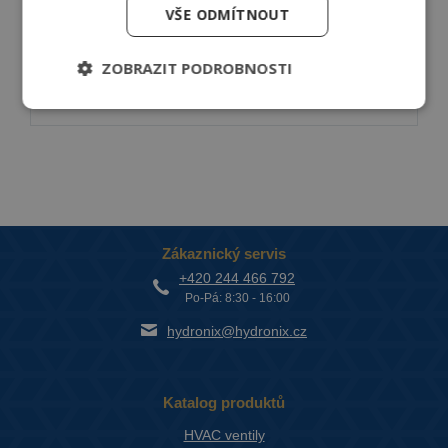
Ventil T10 směšuje vodu dvou různých vstupních
VŠE ODMÍTNOUT
teplot na konstantní výstupní
ZOBRAZIT PODROBNOSTI
DETAIL
Zákaznický servis
+420 244 466 792
Po-Pá: 8:30 - 16:00
hydronix@hydronix.cz
Katalog produktů
HVAC ventily