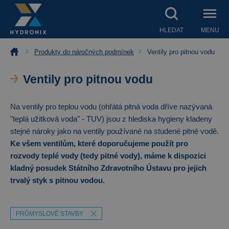
HLEDAT
MENU
Produkty do náročných podmínek
Ventily pro pitnou vodu
Ventily pro pitnou vodu
Na ventily pro teplou vodu (ohřátá pitná voda dříve nazývaná
"teplá užitková voda" - TUV) jsou z hlediska hygieny kladeny
stejné nároky jako na ventily používané na studené pitné vodě.
Ke všem ventilům, které doporučujeme použít pro
rozvody teplé vody (tedy pitné vody), máme k dispozici
kladný posudek Státního Zdravotního Ústavu pro jejich
trvalý styk s pitnou vodou.
PRŮMYSLOVÉ STAVBY