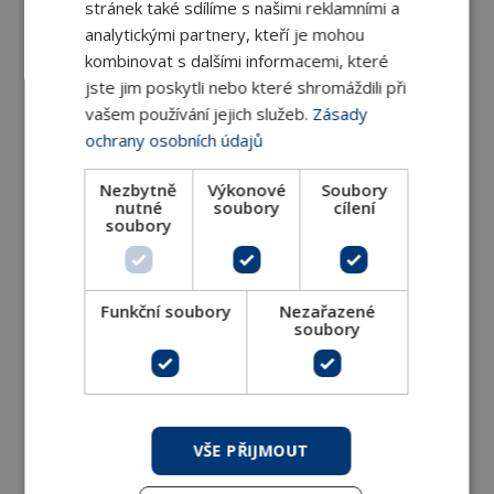
stránek také sdílíme s našimi reklamními a
analytickými partnery, kteří je mohou
Termostatický směšovací ventil T10
kombinovat s dalšími informacemi, které
jste jim poskytli nebo které shromáždili při
Ventil T10 směšuje vodu dvou různých vstupních
vašem používání jejich služeb.
Zásady
teplot na konstantní výstupní
ochrany osobních údajů
DETAIL
Nezbytně
Výkonové
Soubory
nutné
soubory
cílení
soubory
Funkční soubory
Nezařazené
soubory
Termostatický směšovací ventil T10
VŠE PŘIJMOUT
bezsilikonové provedení