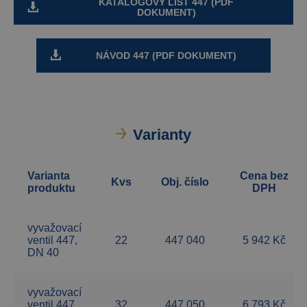
KATALOGOVÝ LIST 447 (PDF
DOKUMENT)
NÁVOD 447 (PDF DOKUMENT)
Varianty
Varianta
Cena bez
Kvs
Obj. číslo
produktu
DPH
vyvažovací
ventil 447,
22
447 040
5 942 Kč
DN 40
vyvažovací
ventil 447,
32
447 050
6 793 Kč