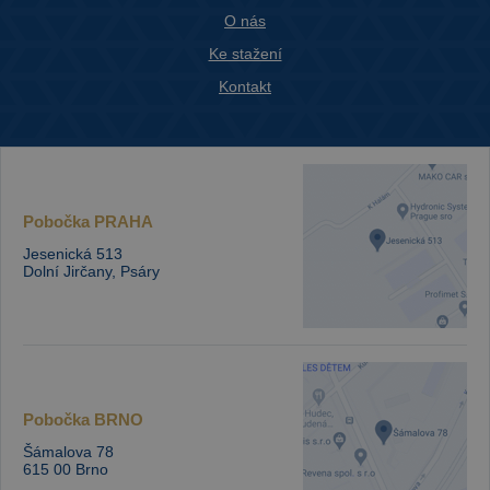
O nás
Ke stažení
Kontakt
Pobočka
PRAHA
Jesenická 513
Dolní Jirčany, Psáry
Pobočka
BRNO
Šámalova 78
615 00 Brno