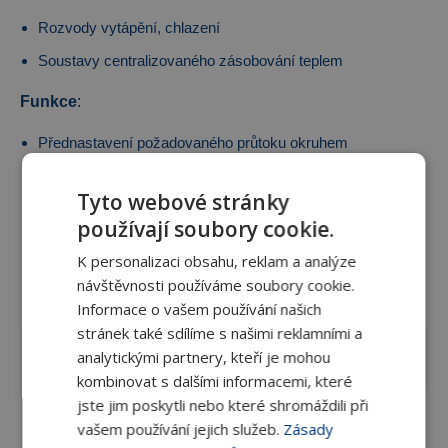
Rozvody vytápění, chlazení
Soustavy centralizovaného zásobování teplem
Funkce
:
Přednastavení požadovaného průtoku okruhem
Aretace - zajištění proti nežádoucí manipulaci
Tyto webové stránky
Měření průtoku, tlaku a teploty
používají soubory cookie.
Uzavírání
K personalizaci obsahu, reklam a analýze
návštěvnosti používáme soubory cookie.
Rozměry
DN 40–400
Informace o vašem používání našich
stránek také sdílíme s našimi reklamními a
analytickými partnery, kteří je mohou
Jmenovitý tlak
PN 16
kombinovat s dalšími informacemi, které
jste jim poskytli nebo které shromáždili při
Max. pracovní
120 °C
vašem používání jejich služeb.
Zásady
teplota