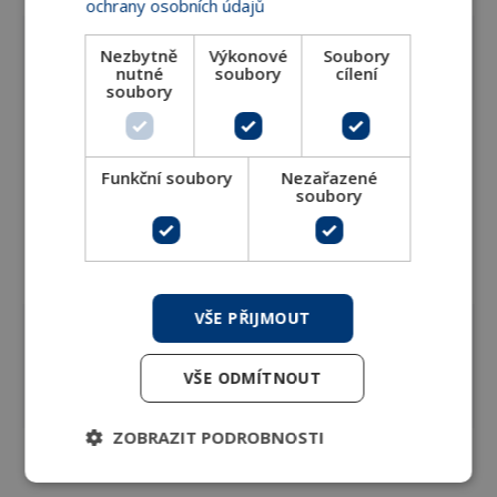
ochrany osobních údajů
Min. pracovní
Nezbytně
Výkonové
Soubory
-10 °C
teplota
nutné
soubory
cílení
soubory
Tělo
litina EN-GJL-250
ventilu:
Kuželka:
kompozit
Funkční soubory
Nezařazené
Bonnet:
litina EN-GJL-250
soubory
Materiál
O-
EPDM
kroužky:
měřící
mosaz EN12164 +
vsuvky:
EPDM
VŠE PŘIJMOUT
Tělo
směr průtoku, DN,
ventilu:
PN
Značení
směr otevírání /
VŠE ODMÍTNOUT
Hlavice:
zavírání
ZOBRAZIT PODROBNOSTI