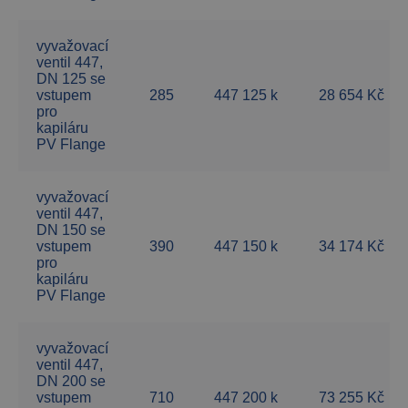
vyvažovací
ventil 447,
DN 125 se
vstupem
285
447 125 k
28 654 Kč
pro
kapiláru
PV Flange
vyvažovací
ventil 447,
DN 150 se
vstupem
390
447 150 k
34 174 Kč
pro
kapiláru
PV Flange
vyvažovací
ventil 447,
DN 200 se
vstupem
710
447 200 k
73 255 Kč