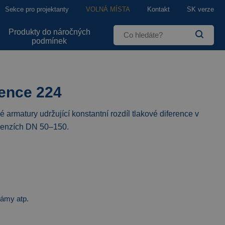
Sekce pro projektanty
VOLNÁ MÍSTA
Kontakt
SK verze
Produkty do náročných
podmínek
rence 224
 armatury udržující konstantní rozdíl tlakové diference v
imenzích DN 50–150.
rámy atp.