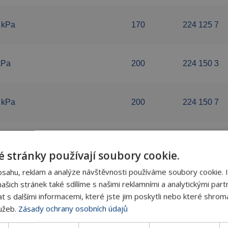
 kPa
170
224 125 7
kPa
200
224 150 3
 kPa
200
224 150 7
 stránky používají soubory cookie.
bsahu, reklam a analýze návštěvnosti používáme soubory cookie. 
šich stránek také sdílíme s našimi reklamními a analytickými partn
Popis
s dalšími informacemi, které jste jim poskytli nebo které shromá
lužeb.
Zásady ochrany osobních údajů
antní hodnotu tlakové