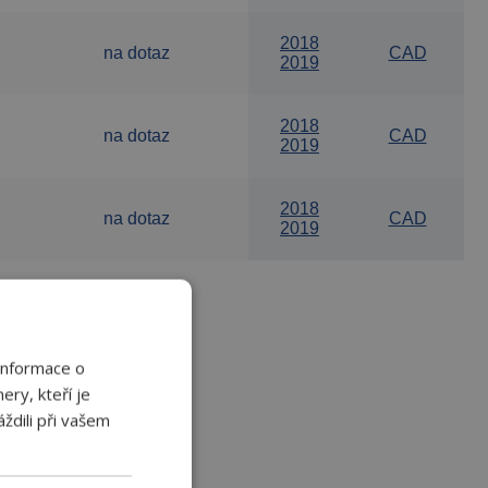
2018
na dotaz
CAD
2019
2018
na dotaz
CAD
2019
2018
na dotaz
CAD
2019
Informace o
ery, kteří je
ždili při vašem