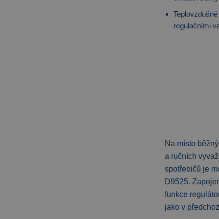
Teplovzdušné 
regulačními ve
Na místo běžnýc
a ručních vyvaž
spotřebičů je m
D9525. Zapojen
funkce reguláto
jako v předchoz