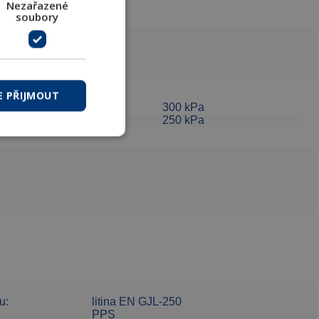
Nezařazené
0
soubory
E PŘIJMOUT
300 kPa
50
250 kPa
u:
litina EN GJL-250
PPS