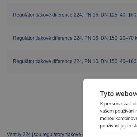
Regulátor tlakové diference 224, PN 16, DN 125, 40–160
Regulátor tlakové diference 224, PN 16, DN 150, 20–70 
Regulátor tlakové diference 224, PN 16, DN 150, 40–160
Tyto webové
K personalizaci o
vašem používání na
mohou kombinovat 
používání jejich s
Ventily 224 jsou regulátory tlakové diference udržující konst