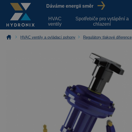
Dáváme energii směr
HVAC
Spotřebiče pro vytápění a
ventily
chlazení
HVAC ventily a ovládací pohony
Regulátory tlakové diference