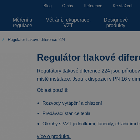
Blog
O nás
Reference
Ke stažení
Měření a
Větrání, rekuperace,
Designové
regulace
VZT
produkty
Regulátor tlakové diference 224
Regulátor tlakové dife
Regulátory tlakové diference 224 jsou přírubové
místě instalace. Jsou k dispozici v PN 16 v d
Oblast použití:
Rozvody vytápění a chlazení
Předávací stanice tepla
Okruhy s VZT jednotkami, fancoily, chladicími t
více o produktu