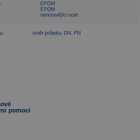
:
EPDM
:
EPDM
nerezavějící ocel
u:
směr průtoku, DN, PN
kové
ými pomoci