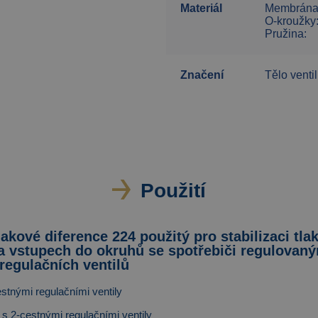
Materiál
Membrána
O-kroužky
Pružina:
Značení
Tělo ventil
Použití
lakové diference 224 použitý pro stabilizaci tla
na vstupech do okruhů se spotřebiči regulovan
regulačních ventilů
estnými regulačními ventily
 s 2-cestnými regulačními ventily