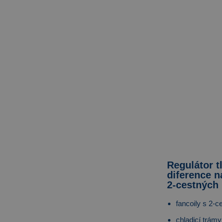
Regulátor t
diference 
2-cestných 
fancoily s 2-c
chladicí trámy