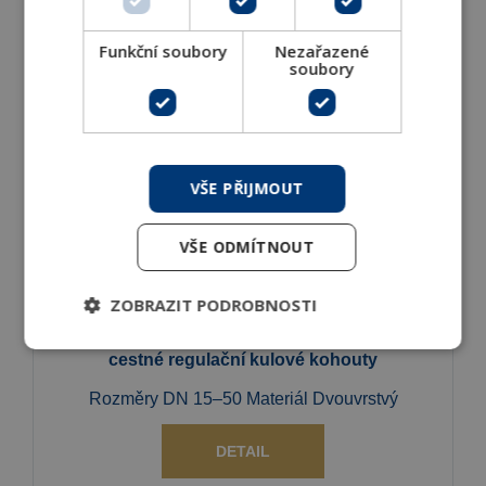
Rozměry DN 50–100 Materiál
Funkční soubory
Nezařazené
soubory
DETAIL
VŠE PŘIJMOUT
VŠE ODMÍTNOUT
ZOBRAZIT PODROBNOSTI
Izolační pouzdra pro 2-cestné, 3-cestné a 6-
cestné regulační kulové kohouty
Rozměry DN 15–50 Materiál Dvouvrstvý
DETAIL