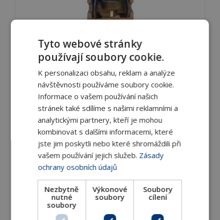
Izolační pouzdra pro automatické vyvažovací
Tyto webové stránky
ventily Sigma Compact Flange
používají soubory cookie.
Rozměry DN 50–100 Materiál
K personalizaci obsahu, reklam a analýze
návštěvnosti používáme soubory cookie.
DETAIL
Informace o vašem používání našich
stránek také sdílíme s našimi reklamními a
analytickými partnery, kteří je mohou
kombinovat s dalšími informacemi, které
jste jim poskytli nebo které shromáždili při
vašem používání jejich služeb.
Zásady
ochrany osobních údajů
Nezbytně
Výkonové
Soubory
nutné
soubory
cílení
Izolační pouzdra pro regulátory tlakové
soubory
diference PV Compact Flange