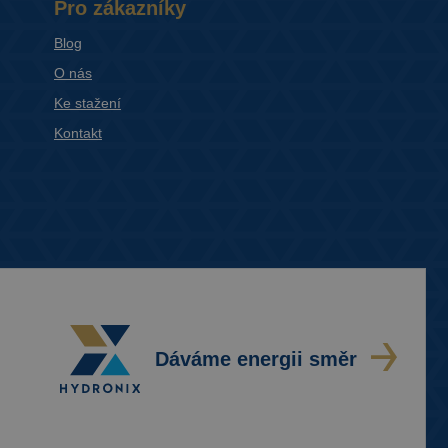
Pro zákazníky
Blog
O nás
Ke stažení
Kontakt
Dáváme energii směr