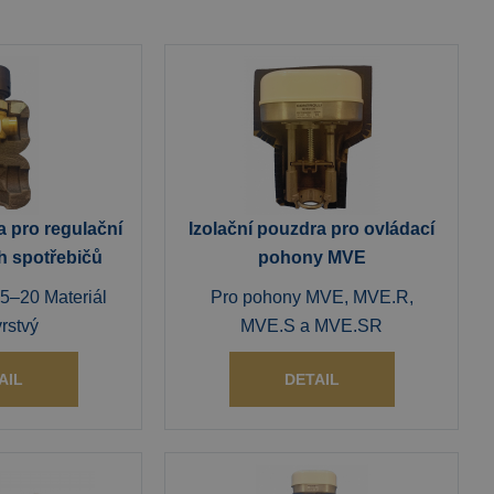
a pro regulační
Izolační pouzdra pro ovládací
h spotřebičů
pohony MVE
–20 Materiál
Pro pohony MVE, MVE.R,
rstvý
MVE.S a MVE.SR
AIL
DETAIL