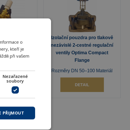
ra pro tlakově
Izolační pouzdra pro tlakově
Informace o
stné regulační
nezávislé 2-cestné regulační
ery, kteří je
ima Compact
ventily Optima Compact
ždili při vašem
Flange
–50 Materiál
rstvý
Rozměry DN 50–100 Materiál
Nezařazené
soubory
AIL
DETAIL
E PŘIJMOUT