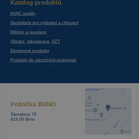
Katalog produktů
HVAC ventily
Spotřebiče pro vytápění a chlazení
Měření a regulace
Větrání, rekuperace, VZT
Designové produkty
Produkty do náročných podmínek
Pobočka
BRNO
Šámalova 78
615 00 Brno