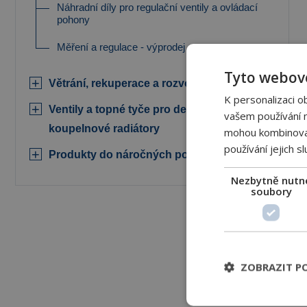
Náhradní díly pro regulační ventily a ovládací
pohony
Měření a regulace - výprodej
Tyto webové
Větrání, rekuperace a rozvody VZT
K personalizaci o
Ventily a topné tyče pro designové (nejen)
vašem používání na
koupelnové radiátory
mohou kombinovat 
používání jejich s
Produkty do náročných podmínek
Nezbytně nutn
soubory
ZOBRAZIT P