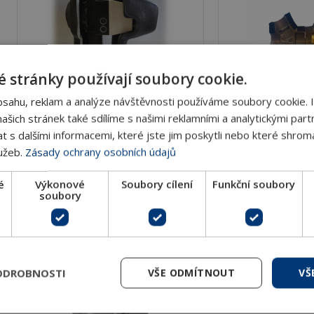
 stránky používají soubory cookie.
Izolační pouzdra pro ovládací
Izolační pouzd
bsahu, reklam a analýze návštěvnosti používáme soubory cookie. 
pohony MVH3K
nezávislé 2-ce
šich stránek také sdílíme s našimi reklamními a analytickými partn
ventily Opt
s dalšími informacemi, které jste jim poskytli nebo které shromá
Pro pohony MVHE3K Materiál
lužeb.
Zásady ochrany osobních údajů
Rozměry DN 10
Dvouv
é
Výkonové
Soubory cílení
Funkční soubory
soubory
DETAIL
DET
ODROBNOSTI
VŠE ODMÍTNOUT
VŠ