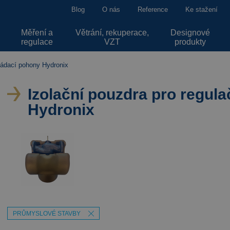
Blog
O nás
Reference
Ke stažení
Měření a
Větrání, rekuperace,
Designové
regulace
VZT
produkty
vládací pohony Hydronix
Izolační pouzdra pro regula
Hydronix
PRŮMYSLOVÉ STAVBY