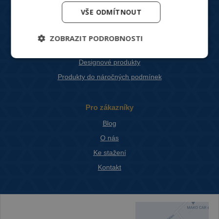
HVAC ventily
VŠE ODMÍTNOUT
Spotřebiče pro vytápění a chlazení
Měření a regulace
ZOBRAZIT PODROBNOSTI
Větrání, rekuperace, VZT
Designové produkty
Produkty do náročných podmínek
Pro zákazníky
Blog
O nás
Ke stažení
Kontakt