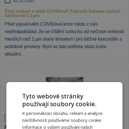
01.11.2020
Čistý vzduch v době COVIDové: Fancoily Sabiana zachytí
částice od 0,1 µm
Před vypuknutím COVIDové krize nikdo z nás
nepředpokládal, že se čištění vzduchu od nečistot velikostí
menších než 1 µm stane tématem i pro běžné kanceláře a
podobné prostory. Nyní se tato potřeba stala zcela
aktuální.
Tyto webové stránky
používají soubory cookie.
K personalizaci obsahu, reklam a analýze
NAŠE TIPY
návštěvnosti používáme soubory cookie.
Informace o vašem používání našich
01.10.2020