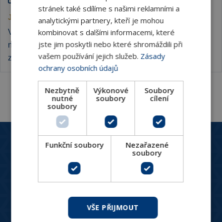
stránek také sdílíme s našimi reklamními a
Jak snížit tepelné ztráty stropem haly
analytickými partnery, kteří je mohou
kombinovat s dalšími informacemi, které
Ve výrobních a skladovacích halách se často potýkáme s
jste jim poskytli nebo které shromáždili při
nemalými energetickými ztrátami. Existují ale chytré
vašem používání jejich služeb.
Zásady
způsoby, jak tento problém řešit.
ochrany osobních údajů
Nezbytně
Výkonové
Soubory
nutné
soubory
cílení
soubory
Zákaznický servis
Funkční soubory
Nezařazené
+420 244 466 792
soubory
Po-Pá: 8:30 - 16:00
hydronix@hydronix.cz
VŠE PŘIJMOUT
Katalog produktů