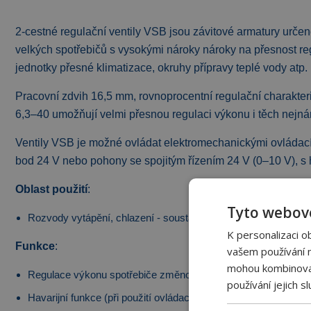
2-cestné regulační ventily VSB jsou závitové armatury určen
velkých spotřebičů s vysokými nároky nároky na přesnost re
jednotky přesné klimatizace, okruhy přípravy teplé vody atp.
Pracovní zdvih 16,5 mm, rovnoprocentní regulační charakter
6,3–40 umožňují velmi přesnou regulaci výkonu i těch nejná
Ventily VSB je možné ovládat elektromechanickými ovládac
bod 24 V nebo pohony se spojitým řízením 24 V (0–10 V), s ha
Oblast použití
:
Tyto webové
Rozvody vytápění, chlazení - soustavy s proměnným průtok
K personalizaci o
Funkce
:
vašem používání na
mohou kombinovat 
Regulace výkonu spotřebiče změnou průtoku
používání jejich s
Havarijní funkce (při použití ovládacích pohonů s HF funkcí)