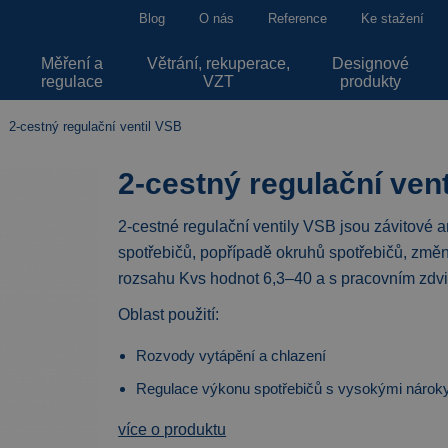
Blog
O nás
Reference
Ke stažení
Měření a
Větrání, rekuperace,
Designové
regulace
VZT
produkty
2-cestný regulační ventil VSB
2-cestný regulační ven
2-cestné regulační ventily VSB jsou závitové 
spotřebičů, popřípadě okruhů spotřebičů, změ
rozsahu Kvs hodnot 6,3–40 a s pracovním zd
Oblast použití:
Rozvody vytápění a chlazení
Regulace výkonu spotřebičů s vysokými nároky
více o produktu