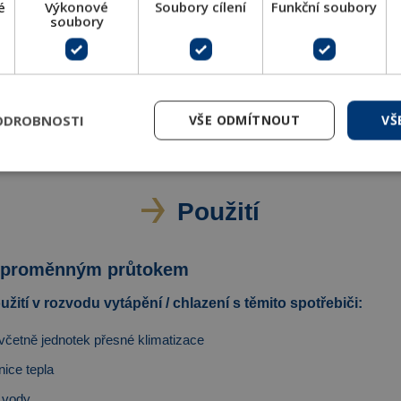
é
Výkonové
Soubory cílení
Funkční soubory
soubory
Značení
ODROBNOSTI
VŠE ODMÍTNOUT
VŠ
Použití
s proměnným průtokem
žití v rozvodu vytápění / chlazení s těmito spotřebiči:
včetně jednotek přesné klimatizace
ice tepla
é vody