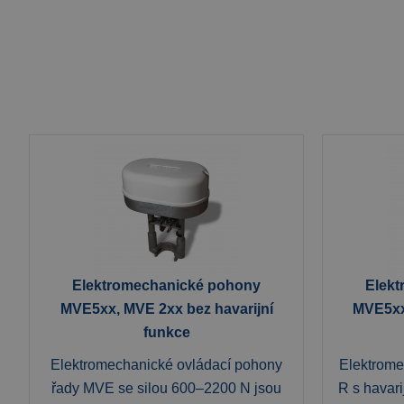
Elektromechanické pohony
Elek
MVE5xx, MVE 2xx bez havarijní
MVE5xx
funkce
Elektromechanické ovládací pohony
Elektrom
řady MVE se silou 600–2200 N jsou
R s havari