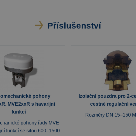
Příslušenství
tromechanické pohony
Izolační pouzdra pro 2-ce
R, MVE2xxR s havarijní
cestné regulační ven
funkcí
Rozměry DN 15–150 Ma
echanické pohony řady MVE
jní funkcí se silou 600–1500