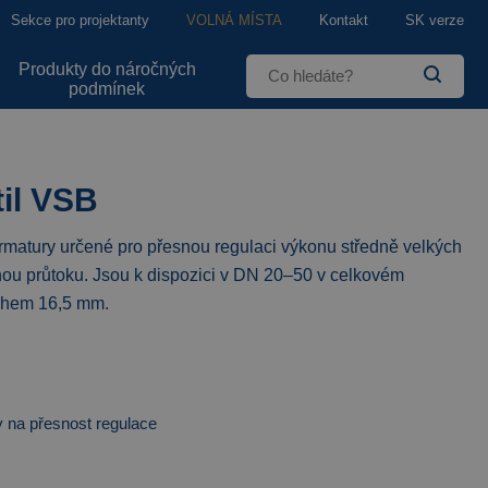
Sekce pro projektanty
VOLNÁ MÍSTA
Kontakt
SK verze
Produkty do náročných
podmínek
til VSB
armatury určené pro přesnou regulaci výkonu středně velkých
nou průtoku. Jsou k dispozici v DN 20–50 v celkovém
vihem 16,5 mm.
 na přesnost regulace