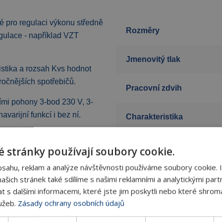
é pro regulaci výkonu středně
Rozměry
gulace - například VZT
Jmenovitý tlak
istika a rozsah Kvs hodnot
ročnějších spotřebičů.
Pracovní zdvih
ími pohony 3-bod 230 V, 3-
varijní funkcí i bez ní.
Charakteristika
Max. pracovní teplota
 stránky používají soubory cookie.
em
bsahu, reklam a analýze návštěvnosti používáme soubory cookie. 
Min. pracovní teplota
šich stránek také sdílíme s našimi reklamními a analytickými partn
s dalšími informacemi, které jste jim poskytli nebo které shromá
lužeb.
Zásady ochrany osobních údajů
Materiál