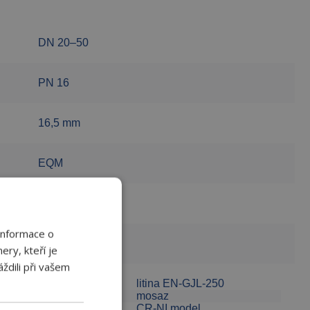
DN 20–50
PN 16
16,5 mm
EQM
150 °C
Informace o
-5 °C
ery, kteří je
ždili při vašem
Tělo ventilu:
litina EN-GJL-250
Kuželka:
mosaz
Vřeteno:
CR-NI model