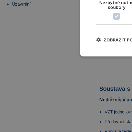
Nezbytně nutn
Uzavírání
soubory
ZOBRAZIT P
Soustava 
Nejběžnější pou
VZT jednotky 
Předávací stan
Příprava tepl