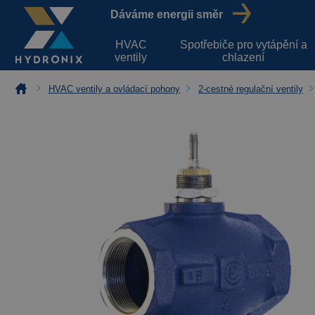
Dáváme energii směr
HVAC
Spotřebiče pro vytápění a
ventily
chlazení
HVAC ventily a ovládací pohony
2-cestné regulační ventily