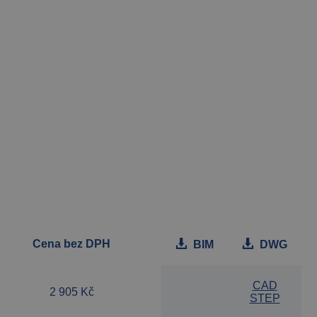
Cena bez DPH
BIM
DWG
CAD
2 905 Kč
STEP