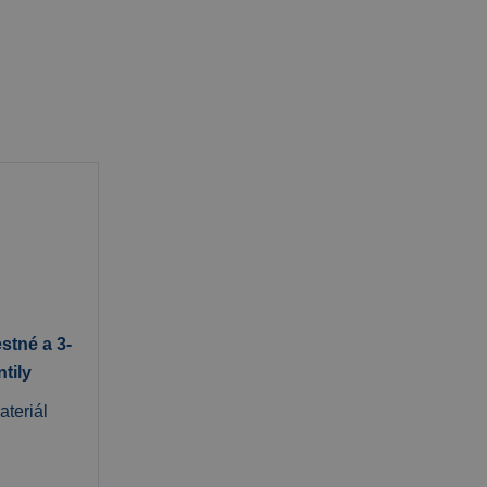
stné a 3-
tily
teriál