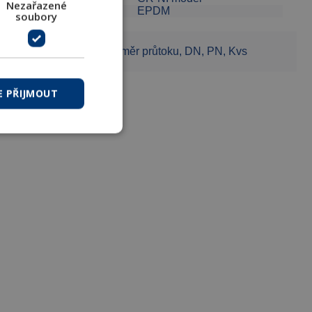
Nezařazené
O-kroužky:
EPDM
soubory
Tělo ventilu:
směr průtoku, DN, PN, Kvs
E PŘIJMOUT