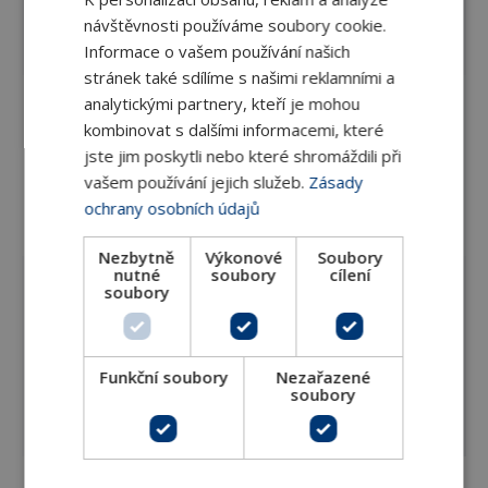
k RTL
návštěvnosti používáme soubory cookie.
ventilu,
bílá
Informace o vašem používání našich
stránek také sdílíme s našimi reklamními a
analytickými partnery, kteří je mohou
Připojovací
šroubení
kombinovat s dalšími informacemi, které
M22×1,5 -
jste jim poskytli nebo které shromáždili při
DN 15
127.Ni.Hyd
132 Kč
vašem používání jejich služeb.
Zásady
vnější závit
k RTL
ochrany osobních údajů
ventilu, nikl
Nezbytně
Výkonové
Soubory
nutné
soubory
cílení
Připojovací
soubory
šroubení
M22×1,5 -
DN 15
127.06.Hyd
149 Kč
vnější závit
Funkční soubory
Nezařazené
k RTL
soubory
ventilu,
bílá