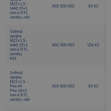
M22×1,5 -
602 500 002
93 Kč
měď 15×1
mm k RTL
ventilu, nikl
Svěrná
spojka
M22×1,5 -
měď 15×1
602 500 003
154 Kč
mm k RTL
ventilu,
bílá
Svěrná
spojka
M22×1,5 -
Pex-Al-
602 600 003
93 Kč
Pex 16×2
mm k RTL
ventilu, nikl