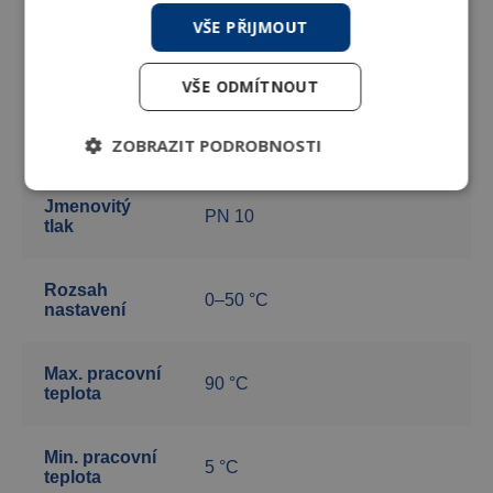
VŠE PŘIJMOUT
Popis
VŠE ODMÍTNOUT
Cu 15×1 mm, PEX-AL-PEX
Rozměry
16×2 mm, DN 15
ZOBRAZIT PODROBNOSTI
Jmenovitý
PN 10
tlak
Rozsah
0–50 °C
nastavení
Max. pracovní
90 °C
teplota
Min. pracovní
5 °C
teplota