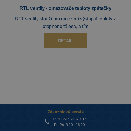
RTL ventily - omezovače teploty zpátečky
RTL ventily slouží pro omezení výstupní teploty z
otopného tělesa, a tím
DETAIL
Zákaznický servis
+420 244 466 792
Po-Pá: 8:30 - 16:00