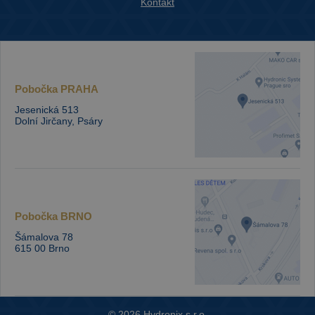
Kontakt
Pobočka
PRAHA
Jesenická 513
Dolní Jirčany, Psáry
Pobočka
BRNO
Šámalova 78
615 00 Brno
© 2026 Hydronix s.r.o.