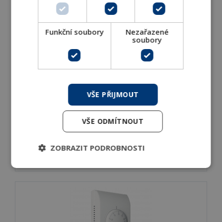
Funkční soubory
Nezařazené
soubory
VŠE PŘIJMOUT
TS2 nástěnný regulátor s termostatem
TS2 nástěnné regulátory s termostatem pro
VŠE ODMÍTNOUT
ovládání spotřebičů s 3-rychlostními
ZOBRAZIT PODROBNOSTI
DETAIL