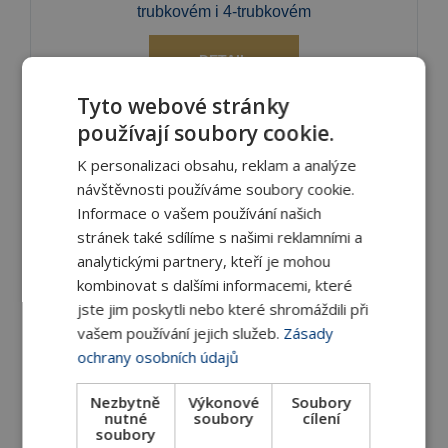
trubkovém i 4-trubkovém
DETAIL
Tyto webové stránky
používají soubory cookie.
K personalizaci obsahu, reklam a analýze
návštěvnosti používáme soubory cookie.
Informace o vašem používání našich
stránek také sdílíme s našimi reklamními a
analytickými partnery, kteří je mohou
kombinovat s dalšími informacemi, které
WM-T nástěnný regulátor s termostatem
jste jim poskytli nebo které shromáždili při
WM-T nástěnné regulátory s termostatem pro
vašem používání jejich služeb.
Zásady
ochrany osobních údajů
ovládání fancoilů s 3-rychlostními
Nezbytně
Výkonové
Soubory
DETAIL
nutné
soubory
cílení
soubory