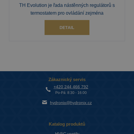
TH Evolution je řada nástěnných regulátorů s
termostatem pro ovládání zejména
DETAIL
Zákaznický servis
+420 244 466 792
Po-Pá: 8:30 - 16:00
hydronix@hydronix.cz
Katalog produktů
HVAC ventily