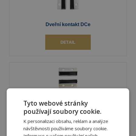
Dveřní kontakt DCe
DETAIL
Tyto webové stránky
používají soubory cookie.
Dveřní kontakt DCet
K personalizaci obsahu, reklam a analýze
návštěvnosti používáme soubory cookie.
DETAIL
Informace o vašem používání našich