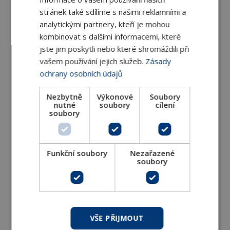
stránek také sdílíme s našimi reklamními a
analytickými partnery, kteří je mohou
kombinovat s dalšími informacemi, které
jste jim poskytli nebo které shromáždili při
vašem používání jejich služeb.
Zásady
ochrany osobních údajů
Nezbytně
Výkonové
Soubory
nutné
soubory
cílení
TS nástěnný regulátor s termostatem
soubory
TS nástěnné regulátory s termostatem pro
ovládání spotřebičů s 3-rychlostními
Funkční soubory
Nezařazené
soubory
DETAIL
VŠE PŘIJMOUT