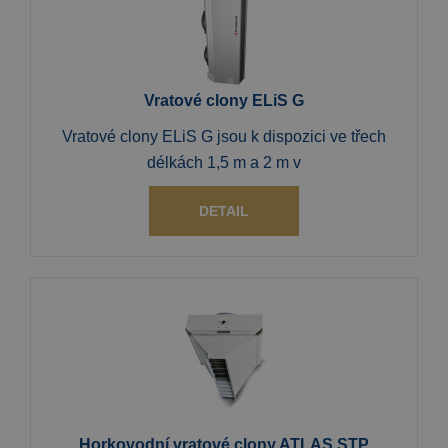
Vratové clony ELiS G
Vratové clony ELiS G jsou k dispozici ve třech
délkách 1,5 m a 2 m v
DETAIL
Horkovodní vratové clony ATLAS STP