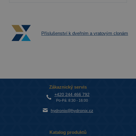
Příslušenství k dveřním a vratovým clonám
Zákaznický servis
+420 244 466 792
Po-Pá: 8:30 - 16:00
hydronix@hydronix.cz
Katalog produktů