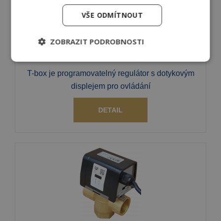
VŠE ODMÍTNOUT
ZOBRAZIT PODROBNOSTI
T-box programovatelný regulátor
T-box je programovatelný regulátor s dotykovým
displejem pro ovládání
DETAIL