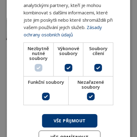
analytickými partnery, kteří je mohou
kombinovat s dalšími informacemi, které
jste jim poskytli nebo které shromáždili při
Topné tyče pro horizontální instalaci - pro
vašem používání jejich služeb.
Zásady
článková otopná tělesa
ochrany osobních údajů
Nezbytně
Výkonové
Soubory
nutné
soubory
cílení
soubory
Ostatní topné tyče pro koupelnová tělesa
Funkční soubory
Nezařazené
soubory
Příslušenství pro designová otopná tělesa a
topné tyče
VŠE PŘIJMOUT
Náhradní díly pro designové ventily