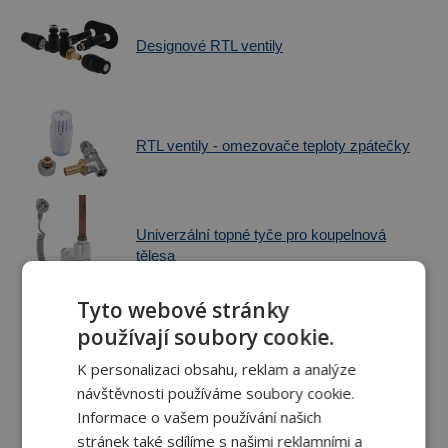
Designové RTL ventily
RTL ventily - omezovače teploty zpátečky
Univerzální topné tyče pro koupelnová
tělesa
Tyto webové stránky
používají soubory cookie.
Exkluzivní topné tyče pro koupelnová tělesa
K personalizaci obsahu, reklam a analýze
návštěvnosti používáme soubory cookie.
Informace o vašem používání našich
stránek také sdílíme s našimi reklamními a
Topné tyče s Wi-Fi a Android / iOS aplikací