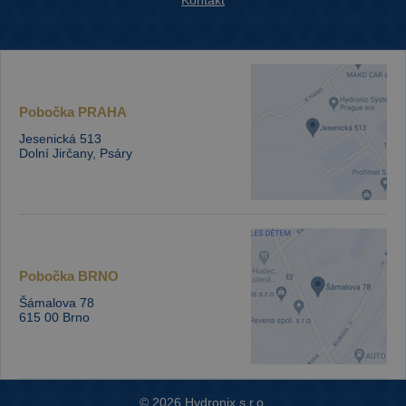
Kontakt
Pobočka
PRAHA
Jesenická 513
Dolní Jirčany, Psáry
Pobočka
BRNO
Šámalova 78
615 00 Brno
© 2026 Hydronix s.r.o.