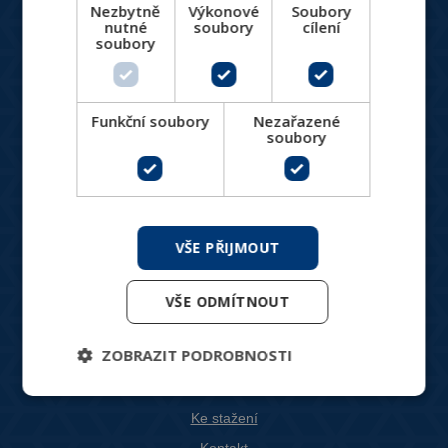
Nezbytně
Výkonové
Soubory
hydronix@hydronix.cz
nutné
soubory
cílení
soubory
Katalog produktů
HVAC ventily
Funkční soubory
Nezařazené
soubory
Spotřebiče pro vytápění a chlazení
Měření a regulace
Větrání, rekuperace, VZT
Designové produkty
VŠE PŘIJMOUT
Produkty do náročných podmínek
VŠE ODMÍTNOUT
Pro zákazníky
ZOBRAZIT PODROBNOSTI
Blog
O nás
Ke stažení