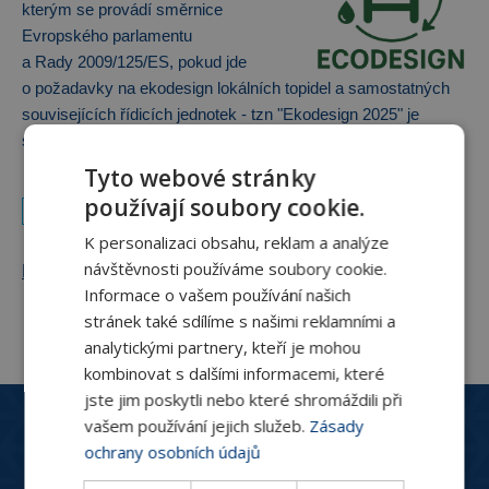
kterým se provádí směrnice
Evropského parlamentu
a Rady 2009/125/ES, pokud jde
o požadavky na ekodesign lokálních topidel a samostatných
souvisejících řídicích jednotek - tzn "Ekodesign 2025" je
samozřejmostí.
Tyto webové stránky
používají soubory cookie.
PRŮMYSLOVÉ STAVBY
K personalizaci obsahu, reklam a analýze
návštěvnosti používáme soubory cookie.
Filtrace výsledků
Informace o vašem používání našich
stránek také sdílíme s našimi reklamními a
analytickými partnery, kteří je mohou
kombinovat s dalšími informacemi, které
jste jim poskytli nebo které shromáždili při
Zákaznický servis
vašem používání jejich služeb.
Zásady
+420 244 466 792
ochrany osobních údajů
Po-Pá: 8:30 - 16:00