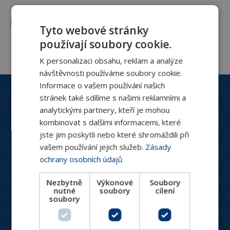
Filtrace výsledků
Tyto webové stránky
používají soubory cookie.
K personalizaci obsahu, reklam a analýze
návštěvnosti používáme soubory cookie.
Informace o vašem používání našich
Zákaznický servis
stránek také sdílíme s našimi reklamními a
+420 244 466 792
analytickými partnery, kteří je mohou
Po-Pá: 8:30 - 16:00
kombinovat s dalšími informacemi, které
hydronix@hydronix.cz
jste jim poskytli nebo které shromáždili při
vašem používání jejich služeb.
Zásady
ochrany osobních údajů
Katalog produktů
Nezbytně
Výkonové
Soubory
HVAC ventily
nutné
soubory
cílení
Spotřebiče pro vytápění a chlazení
soubory
Měření a regulace
Větrání, rekuperace, VZT