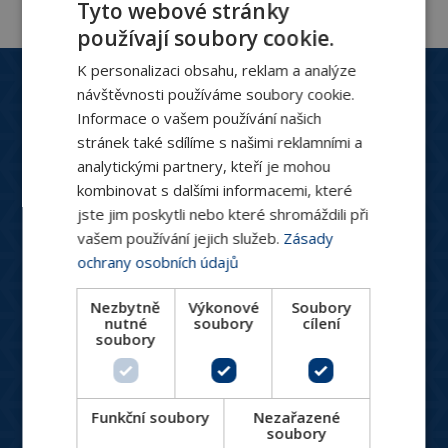
Tyto webové stránky
používají soubory cookie.
K personalizaci obsahu, reklam a analýze
Zákaznický servis
návštěvnosti používáme soubory cookie.
+420 244 466 792
Informace o vašem používání našich
Po-Pá: 8:30 - 16:00
stránek také sdílíme s našimi reklamními a
hydronix@hydronix.cz
analytickými partnery, kteří je mohou
kombinovat s dalšími informacemi, které
jste jim poskytli nebo které shromáždili při
Katalog produktů
vašem používání jejich služeb.
Zásady
HVAC ventily
ochrany osobních údajů
Spotřebiče pro vytápění a chlazení
Nezbytně
Výkonové
Soubory
Měření a regulace
nutné
soubory
cílení
soubory
Větrání, rekuperace, VZT
Designové produkty
Produkty do náročných podmínek
Funkční soubory
Nezařazené
soubory