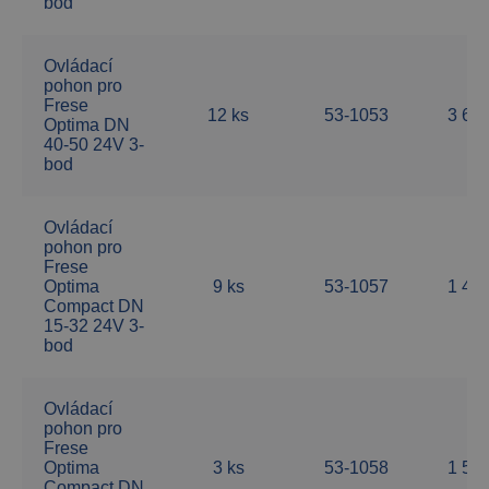
bod
Ovládací
pohon pro
Frese
12 ks
53-1053
3 60
Optima DN
40-50 24V 3-
bod
Ovládací
pohon pro
Frese
Optima
9 ks
53-1057
1 45
Compact DN
15-32 24V 3-
bod
Ovládací
pohon pro
Frese
Optima
3 ks
53-1058
1 54
Compact DN