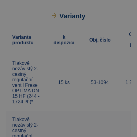
Varianty
Ce
Varianta
k
Obj. číslo
be
produktu
dispozici
DP
Tlakově
nezávislý 2-
cestný
regulační
15 ks
53-1094
1 20
ventil Frese
OPTIMA DN
15 HF (244 -
1724 l/h)*
Tlakově
nezávislý 2-
cestný
regulační