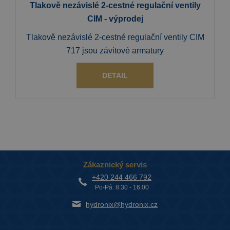
Tlakově nezávislé 2-cestné regulační ventily
CIM - výprodej
Tlakově nezávislé 2-cestné regulační ventily CIM
717 jsou závitové armatury
DETAIL
Zákaznický servis
+420 244 466 792
Po-Pá: 8:30 - 16:00
hydronix@hydronix.cz