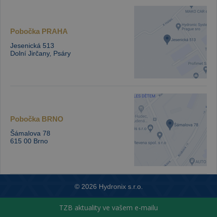
Pobočka
PRAHA
Jesenická 513
Dolní Jirčany, Psáry
Pobočka
BRNO
Šámalova 78
615 00 Brno
© 2026 Hydronix s.r.o.
S radostí vytvořil
emorfiq
TZB aktuality ve vašem e-mailu