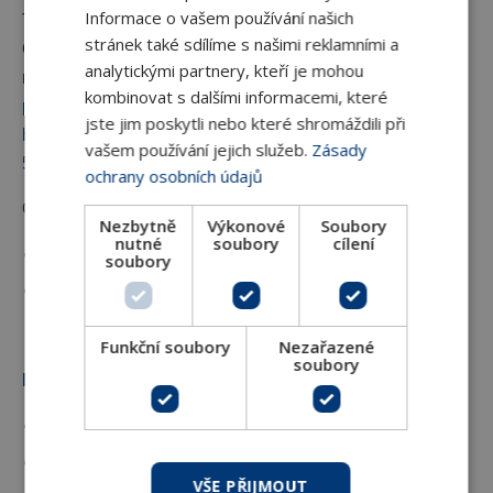
Informace o vašem používání našich
Tlakově nezávislé 2-cestné regulační ventily Frese
stránek také sdílíme s našimi reklamními a
Optima jsou závitové armatury určené zejména pro
analytickými partnery, kteří je mohou
regulaci výkonu spotřebičů změnou preůtoku (soustavy s
kombinovat s dalšími informacemi, které
proměnným průtokem) a zároveň pro zajištěnÍ
jste jim poskytli nebo které shromáždili při
hydraulické stability rozvodu. Jsou k dispozici v DN 15–
vašem používání jejich služeb.
Zásady
50.
ochrany osobních údajů
Oblast použití:
Nezbytně
Výkonové
Soubory
nutné
soubory
cílení
Rozvody vytápění a chlazení
soubory
Soustavy centralizovaného zásobování teplem
Funkční soubory
Nezařazené
soubory
Funkce:
Regulace výkonu spotřebiče změnou průtoku
Přednastavení nominálního průtoku okruhem spotřebiče
VŠE PŘIJMOUT