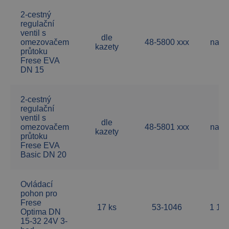
2-cestný
regulační
ventil s
dle
omezovačem
48-5800 xxx
na d
kazety
průtoku
Frese EVA
DN 15
2-cestný
regulační
ventil s
dle
omezovačem
48-5801 xxx
na d
kazety
průtoku
Frese EVA
Basic DN 20
Ovládací
pohon pro
Frese
17 ks
53-1046
1 14
Optima DN
15-32 24V 3-