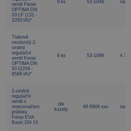
9 ks
53-1046
na d
ventil Frese
OPTIMA DN
20 LF (131 -
1050 l/h)*
Tlakově
nezávislý 2-
cestný
regulační
6 ks
53-1098
4 71
ventil Frese
OPTIMA DN
50 (2204 -
8586 l/h)*
2-cestný
regulační
ventil s
dle
omezovačem
48-5806 xxx
na d
kazety
průtoku
Frese EVA
Basic DN 15