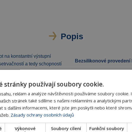
Popis
t na konstantní výstupní
Bezsilikonové provedení
setrvačností a tedy schopností
Rozměry
 stránky používají soubory cookie.
bsahu, reklam a analýze návštěvnosti používáme soubory cookie. 
Jmenovitý tlak
šich stránek také sdílíme s našimi reklamními a analytickými partn
s dalšími informacemi, které jste jim poskytli nebo které shromá
Max. diferenční tlak
lužeb.
Zásady ochrany osobních údajů
tech, kde je potřeba zajistit
é
Výkonové
Soubory cílení
Funkční soubory
Max. pracovní teplota