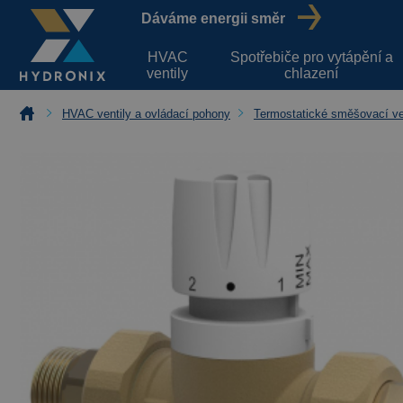
Dáváme energii směr
HVAC
Spotřebiče pro vytápění a
ventily
chlazení
HVAC ventily a ovládací pohony
Termostatické směšovací ve