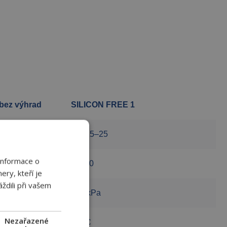
 bez výhrad
SILICON FREE 1
DN 15–25
Informace o
PN 10
ery, kteří je
ždili při vašem
500 kPa
Nezařazené
90 °C