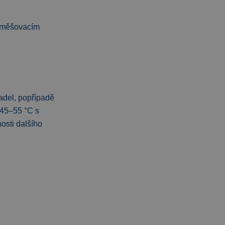
 směšovacím
adel, popřípadě
 45–55 °C s
osti dalšího