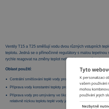
Ventily T15 a T25 směšují vodu dvou různých vstupních teplo
teplotu. Jedná se o přímočinné regulátory s malou tepelnou 
rychle reagovat na změny teplot nebo tlaku vstupní vody.
Tyto webové
Oblast použití
:
K personalizaci o
Centrální směšování teplé vody pro menší objekt
vašem používání na
Příprava vody konstantní teploty pro sprchy, umyvadla atp.
mohou kombinovat 
používání jejich s
Příprava vody pro umývárny ve školách, školkách a jiných objek
relativně nízkou teplotu teplé vody jako ochranu proti opaření
Nezbytně nutn