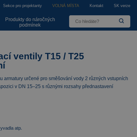
Sekce pro projektanty
VOLNÁ MÍSTA
Kontakt
SK verze
Produkty do náročných
podmínek
í ventily T15 / T25
ní
ou armatury určené pro směšování vody 2 různých vstupních
dispozici v DN 15–25 s různými rozsahy přednastavení
myvadla atp.