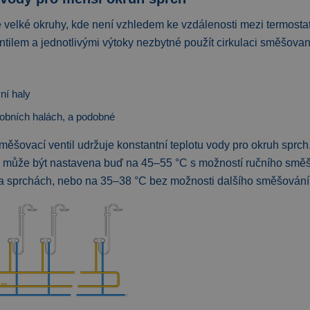
 velké okruhy, kde není vzhledem ke vzdálenosti mezi termosta
ilem a jednotlivými výtoky nezbytné použít cirkulaci směšova
ní haly
obních halách, a podobné
měšovací ventil udržuje konstantní teplotu vody pro okruh sprch
lu může být nastavena buď na 45–55 °C s možností ručního směš
a sprchách, nebo na 35–38 °C bez možnosti dalšího směšován