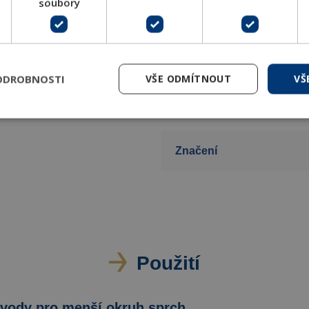
soubory
u
Min. ΔT mezi vstupy
 studenou vodou
ODROBNOSTI
VŠE ODMÍTNOUT
VŠ
Materiál
Značení
Použití
vody pro menší okruh sprch