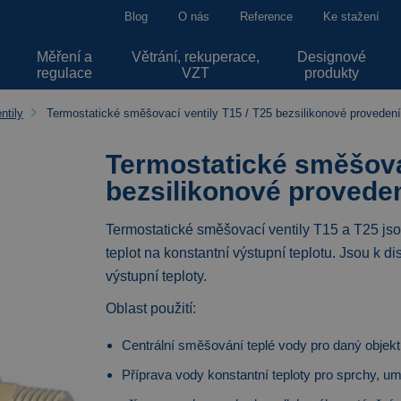
Blog
O nás
Reference
Ke stažení
Měření a
Větrání, rekuperace,
Designové
regulace
VZT
produkty
ntily
Termostatické směšovací ventily T15 / T25 bezsilikonové provedení
Termostatické směšovac
bezsilikonové provede
Termostatické směšovací ventily T15 a T25 js
teplot na konstantní výstupní teplotu. Jsou k 
výstupní teploty.
Oblast použití:
Centrální směšování teplé vody pro daný objekt
Příprava vody konstantní teploty pro sprchy, u