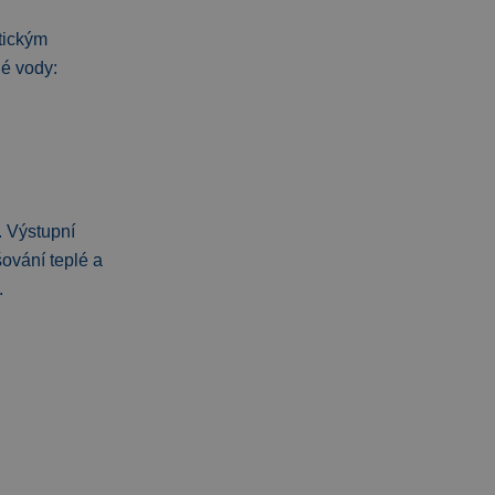
tickým
né vody:
. Výstupní
ování teplé a
í.