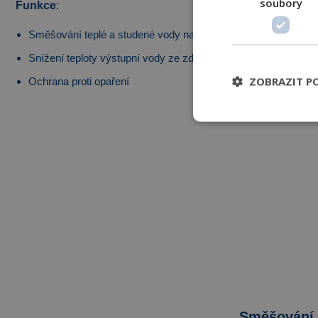
soubory
Funkce
:
Směšování teplé a studené vody na konstantní výstupní teplot
Snížení teploty výstupní vody ze zdroje jejím směšováním se
ZOBRAZIT P
Ochrana proti opaření
Směšování 