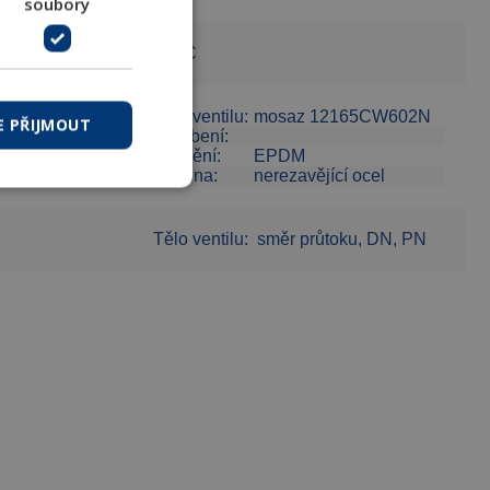
soubory
10 °C
Tělo ventilu:
mosaz 12165CW602N
E PŘIJMOUT
Šroubení:
Těsnění:
EPDM
Pružina:
nerezavějící ocel
Tělo ventilu:
směr průtoku, DN, PN