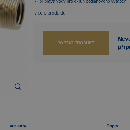
příprava vody pro okruh podlahového vytápění
více o produktu
Nevá
POPTAT PRODUKT
přip
Varianty
Popis