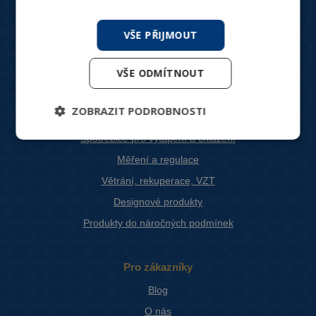
+420 244 466 792
Po-Pá: 8:30 - 16:00
VŠE PŘIJMOUT
hydronix@hydronix.cz
VŠE ODMÍTNOUT
Katalog produktů
ZOBRAZIT PODROBNOSTI
HVAC ventily
Spotřebiče pro vytápění a chlazení
Měření a regulace
Větrání, rekuperace, VZT
Designové produkty
Produkty do náročných podmínek
Pro zákazníky
Blog
O nás