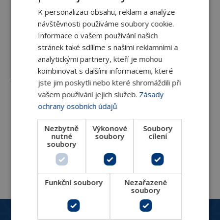
K personalizaci obsahu, reklam a analýze
návštěvnosti používáme soubory cookie.
Informace o vašem používání našich
stránek také sdílíme s našimi reklamními a
analytickými partnery, kteří je mohou
kombinovat s dalšími informacemi, které
Sálavé panely DS 4.1
jste jim poskytli nebo které shromáždili při
Sálavé panely DS jsou k dispozici ve čtyřech
vašem používání jejich služeb.
Zásady
provedeních
ochrany osobních údajů
Nezbytně
Výkonové
DETAIL
Soubory
nutné
soubory
cílení
soubory
Funkční soubory
Nezařazené
soubory
Zákaznický servis