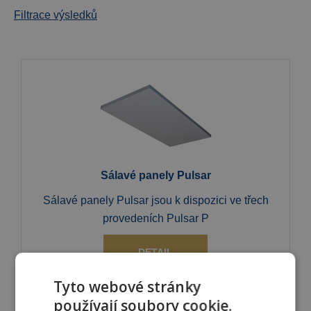
Filtrace výsledků
Sálavé panely Pulsar
Sálavé panely Pulsar jsou k dispozici ve třech
provedeních Pulsar P
DETAIL
Tyto webové stránky
používají soubory cookie.