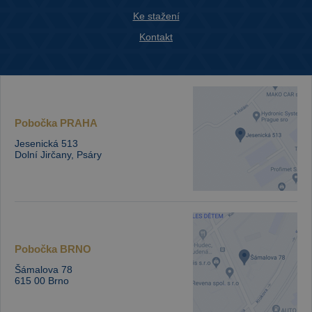
Ke stažení
Kontakt
Pobočka
PRAHA
Jesenická 513
Dolní Jirčany, Psáry
Pobočka
BRNO
Šámalova 78
615 00 Brno