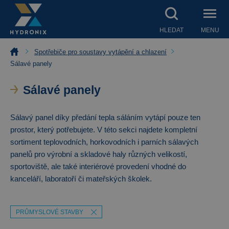
HLEDAT
MENU
Spotřebiče pro soustavy vytápění a chlazení
Sálavé panely
Sálavé panely
Sálavý panel díky předání tepla sáláním vytápí pouze ten
prostor, který potřebujete. V této sekci najdete kompletní
sortiment teplovodních, horkovodních i parních sálavých
panelů pro výrobní a skladové haly různých velikostí,
sportoviště, ale také interiérové provedení vhodné do
kanceláří, laboratoří či mateřských školek.
PRŮMYSLOVÉ STAVBY