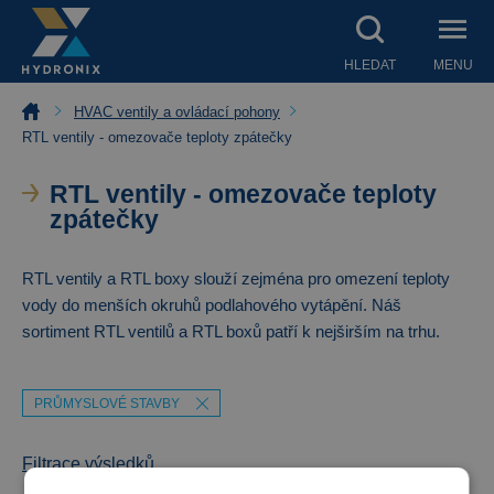
HLEDAT
MENU
HVAC ventily a ovládací pohony
RTL ventily - omezovače teploty zpátečky
RTL ventily - omezovače teploty
zpátečky
RTL ventily a RTL boxy slouží zejména pro omezení teploty
vody do menších okruhů podlahového vytápění. Náš
sortiment RTL ventilů a RTL boxů patří k nejširším na trhu.
PRŮMYSLOVÉ STAVBY
Filtrace výsledků