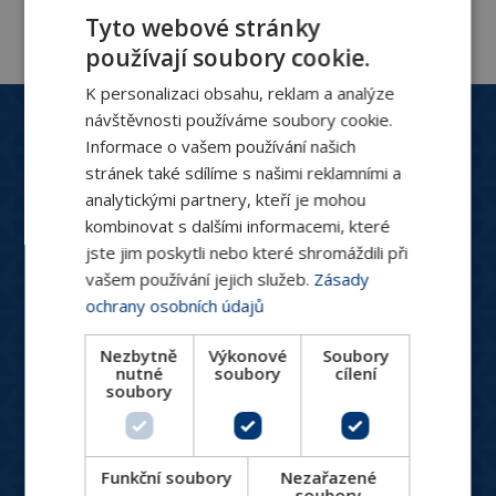
Tyto webové stránky
používají soubory cookie.
K personalizaci obsahu, reklam a analýze
Zákaznický servis
návštěvnosti používáme soubory cookie.
+420 244 466 792
Informace o vašem používání našich
Po-Pá: 8:30 - 16:00
stránek také sdílíme s našimi reklamními a
analytickými partnery, kteří je mohou
hydronix@hydronix.cz
kombinovat s dalšími informacemi, které
jste jim poskytli nebo které shromáždili při
vašem používání jejich služeb.
Zásady
Katalog produktů
ochrany osobních údajů
HVAC ventily
Spotřebiče pro vytápění a chlazení
Nezbytně
Výkonové
Soubory
nutné
soubory
cílení
Měření a regulace
soubory
Větrání, rekuperace, VZT
Designové produkty
Funkční soubory
Nezařazené
Produkty do náročných podmínek
soubory