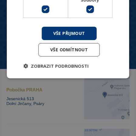
Pro zákazníky
Blog
VŠE PŘIJMOUT
O nás
Ke stažení
VŠE ODMÍTNOUT
Kontakt
ZOBRAZIT PODROBNOSTI
Pobočka
PRAHA
Jesenická 513
Dolní Jirčany, Psáry