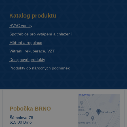
Katalog produktů
HVAC ventily
Spotřebiče pro vytápění a chlazení
Měření a regulace
Větrání, rekuperace, VZT
Designové produkty
Produkty do náročných podmínek
Pobočka
BRNO
Šámalova 78
615 00 Brno