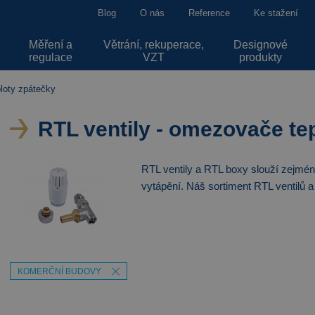
Blog
O nás
Reference
Ke stažení
Měření a
Větrání, rekuperace,
Designové
regulace
VZT
produkty
loty zpátečky
RTL ventily - omezovače te
RTL ventily a RTL boxy slouží zejmé
vytápění. Náš sortiment RTL ventilů a 
KOMERČNÍ BUDOVY