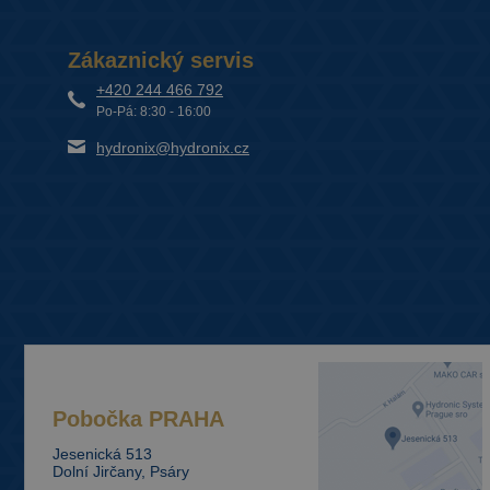
Zákaznický servis
+420 244 466 792
Po-Pá: 8:30 - 16:00
hydronix@hydronix.cz
Pobočka
PRAHA
Jesenická 513
Dolní Jirčany, Psáry