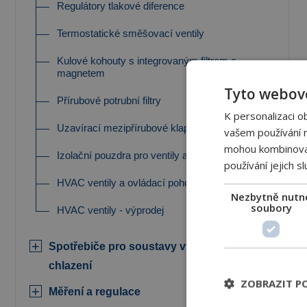
Regulátory tlakové diference
Termostatické směšovací ventily
Kulové kohouty s integrovaným filtrem a
magnetem
Tyto webové
Přírubové potrubní filtry
K personalizaci o
Uzavírací mezipřírubové klapky
vašem používání na
mohou kombinovat 
Izolační pouzdra pro ventily a ovládací pohony
používání jejich s
HVAC ventily a ovládací pohony - náhradní díly
Nezbytně nutn
soubory
HVAC ventily - výprodej
Spotřebiče pro soustavy vytápění a
chlazení
ZOBRAZIT P
Měření a regulace