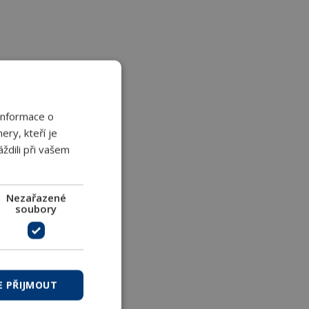
Informace o
ery, kteří je
ždili při vašem
Nezařazené
soubory
E PŘIJMOUT