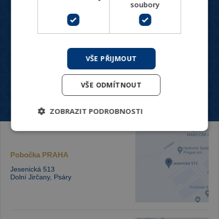
soubory
Produkty do náročných podmínek
Pro zákazníky
Blog
VŠE PŘIJMOUT
O nás
Ke stažení
VŠE ODMÍTNOUT
Kontakt
ZOBRAZIT PODROBNOSTI
Pobočka
PRAHA
Jesenická 513
Dolní Jirčany, Psáry