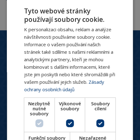
Tyto webové stránky
používají soubory cookie.
K personalizaci obsahu, reklam a analýze
návštěvnosti používáme soubory cookie.
Zákaznický servis
Informace o vašem používání našich
+420 244 466 792
stránek také sdílíme s našimi reklamními a
Po-Pá: 8:30 - 16:00
analytickými partnery, kteří je mohou
hydronix@hydronix.cz
kombinovat s dalšími informacemi, které
jste jim poskytli nebo které shromáždili při
vašem používání jejich služeb.
Zásady
Katalog produktů
ochrany osobních údajů
HVAC ventily
Nezbytně
Výkonové
Soubory
Spotřebiče pro vytápění a chlazení
nutné
soubory
cílení
soubory
Měření a regulace
Větrání, rekuperace, VZT
Designové produkty
Funkční soubory
Nezařazené