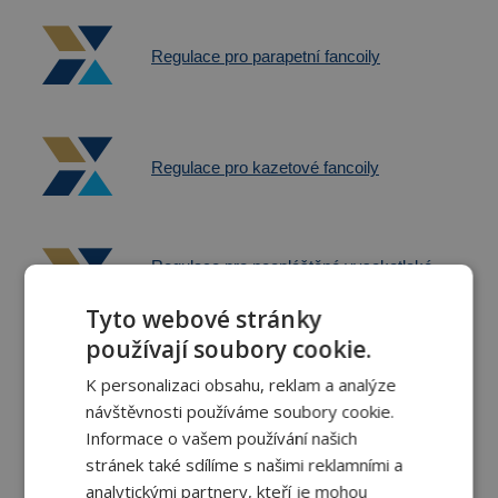
Regulace pro parapetní fancoily
Regulace pro kazetové fancoily
Regulace pro neopláštěné vysokotlaké
fancoily
Tyto webové stránky
používají soubory cookie.
K personalizaci obsahu, reklam a analýze
Regulace pro fancoily pro bytové použití
návštěvnosti používáme soubory cookie.
Informace o vašem používání našich
stránek také sdílíme s našimi reklamními a
analytickými partnery, kteří je mohou