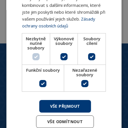
Regulace pro hotelové fancoily
kombinovat s dalšími informacemi, které
jste jim poskytli nebo které shromáždili při
vašem používání jejich služeb.
Zásady
ochrany osobních údajů
Nezbytně
Výkonové
Soubory
nutné
soubory
cílení
soubory
Zákaznický servis
+420 244 466 792
Po-Pá: 8:30 - 16:00
Funkční soubory
Nezařazené
hydronix@hydronix.cz
soubory
Katalog produktů
HVAC ventily
VŠE PŘIJMOUT
Spotřebiče pro vytápění a chlazení
Měření a regulace
VŠE ODMÍTNOUT