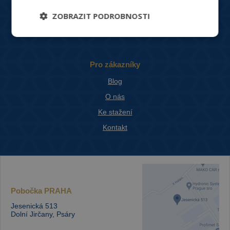
Větrání, rekuperace, VZT
ZOBRAZIT PODROBNOSTI
Designové produkty
Produkty do náročných podmínek
Pro zákazníky
Blog
O nás
Ke stažení
Kontakt
Pobočka
PRAHA
Jesenická 513
Dolní Jirčany, Psáry