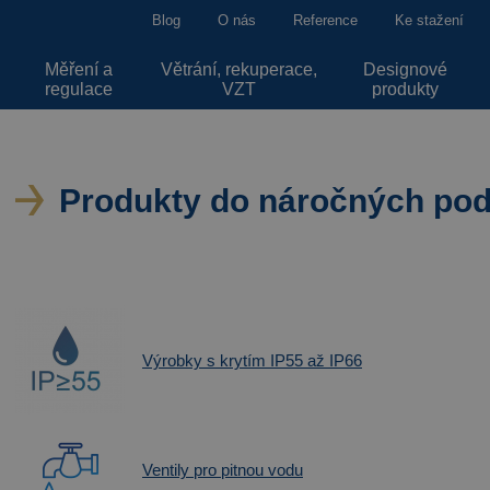
Blog
O nás
Reference
Ke stažení
Měření a
Větrání, rekuperace,
Designové
regulace
VZT
produkty
Produkty do náročných po
Výrobky s krytím IP55 až IP66
Ventily pro pitnou vodu