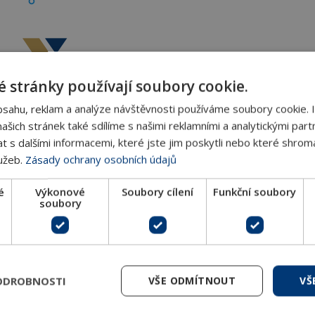
Ventily s drážkovým spojem
 stránky používají soubory cookie.
bsahu, reklam a analýze návštěvnosti používáme soubory cookie. 
šich stránek také sdílíme s našimi reklamními a analytickými partn
s dalšími informacemi, které jste jim poskytli nebo které shromá
lužeb.
Zásady ochrany osobních údajů
é
Výkonové
Soubory cílení
Funkční soubory
soubory
ODROBNOSTI
VŠE ODMÍTNOUT
VŠ