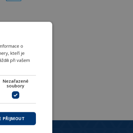
Informace o
ery, kteří je
ždili při vašem
Nezařazené
soubory
E PŘIJMOUT