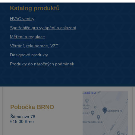
Katalog produktů
HVAC ventily
Spotřebiče pro vytápění a chlazení
Měření a regulace
Větrání, rekuperace, VZT
Designové produkty
Produkty do náročných podmínek
Pobočka
BRNO
Šámalova 78
615 00 Brno