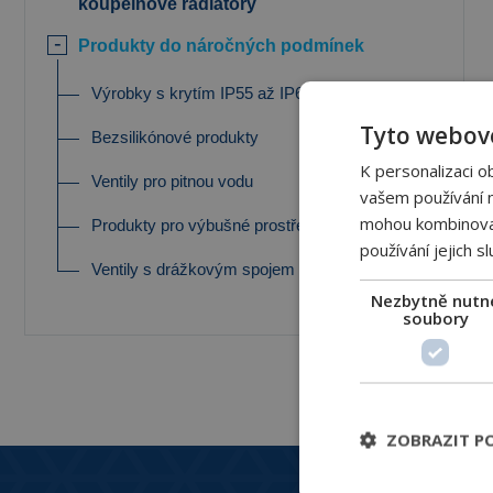
koupelnové radiátory
Produkty do náročných podmínek
Výrobky s krytím IP55 až IP66
Tyto webové
Bezsilikónové produkty
K personalizaci o
Ventily pro pitnou vodu
vašem používání na
mohou kombinovat 
Produkty pro výbušné prostředí
používání jejich s
Ventily s drážkovým spojem
Nezbytně nutn
soubory
ZOBRAZIT P