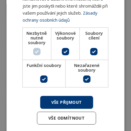
Rhoss - náhradní díly pro fancoily
jste jim poskytli nebo které shromáždili při
vašem používání jejich služeb.
Zásady
ochrany osobních údajů
Hydronix - náhradní díly pro teplovzdušné
Nezbytně
Výkonové
Soubory
jednotky
nutné
soubory
cílení
soubory
Sabiana - náhradní díly pro teplovzdušné
jednotky
Funkční soubory
Nezařazené
soubory
FlowAir - náhradní díly pro teplovzdušné
jednotky
VŠE PŘIJMOUT
FlowAir - náhradní díly pro dveřní a vratové
VŠE ODMÍTNOUT
clony