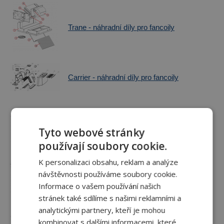
Trane - náhradní díly pro fancoily
Carrier - náhradní díly pro fancoily
FläktGroup - náhradní díly pro fancoily
Tyto webové stránky
používají soubory cookie.
K personalizaci obsahu, reklam a analýze
návštěvnosti používáme soubory cookie.
Clivent - náhradní díly pro fancoily
Informace o vašem používání našich
stránek také sdílíme s našimi reklamními a
analytickými partnery, kteří je mohou
kombinovat s dalšími informacemi, které