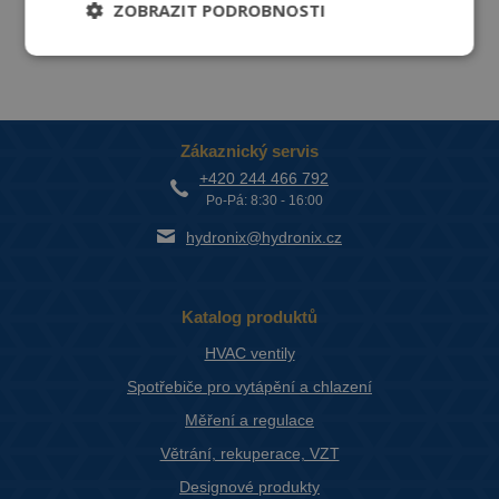
ZOBRAZIT PODROBNOSTI
Zákaznický servis
+420 244 466 792
Po-Pá: 8:30 - 16:00
hydronix@hydronix.cz
Katalog produktů
HVAC ventily
Spotřebiče pro vytápění a chlazení
Měření a regulace
Větrání, rekuperace, VZT
Designové produkty