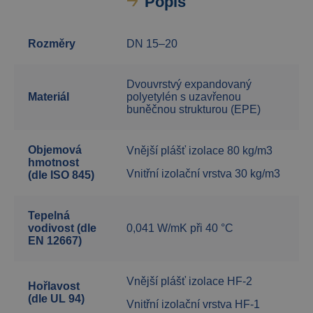
Popis
Rozměry
DN 15–20
Dvouvrstvý expandovaný
Materiál
polyetylén s uzavřenou
buněčnou strukturou (EPE)
Objemová
Vnější plášť izolace 80 kg/m3
hmotnost
Vnitřní izolační vrstva 30 kg/m3
(dle ISO 845)
Tepelná
vodivost (dle
0,041 W/mK při 40 °C
EN 12667)
Vnější plášť izolace HF-2
Hořlavost
(dle UL 94)
Vnitřní izolační vrstva HF-1