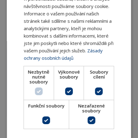
pouzdro
návštěvnosti používáme soubory cookie.
pro 3-
cestné
Informace o vašem používání našich
regulační
1/2"
54304-03
359 Kč
stránek také sdílíme s našimi reklamními a
ventily
analytickými partnery, kteří je mohou
ESBE
VLG 132
kombinovat s dalšími informacemi, které
DN 15
jste jim poskytli nebo které shromáždili při
vašem používání jejich služeb.
Zásady
Izolační
ochrany osobních údajů
pouzdro
pro 3-
Nezbytně
Výkonové
Soubory
cestné
nutné
soubory
cílení
regulační
soubory
3/4"
54304-04
401 Kč
ventily
ESBE
VLG 132
DN 20
Funkční soubory
Nezařazené
Kvs 2,5
soubory
Izolační
pouzdro
pro 3-