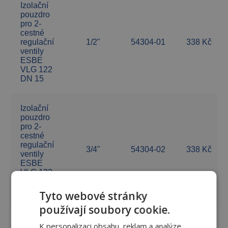
Izolační
pouzdro
pro 2-
cestné
regulační
1/2"
54304-01
338 Kč
ventily
ESBE
VLG 122
DN 15
Izolační
pouzdro
pro 2-
cestné
regulační
3/4"
54304-02
338 Kč
ventily
ESBE
VLG 122
DN 20
Kvs 2,5
Tyto webové stránky
používají soubory cookie.
Izolační
K personalizaci obsahu, reklam a analýze