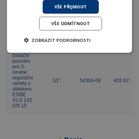
cestné
VŠE PŘIJMOUT
regulační
3/4"
54304-09
413 Kč
ventily
ESBE
VŠE ODMÍTNOUT
VLG 132
DN 20
Kvs 4
ZOBRAZIT PODROBNOSTI
Izolační
pouzdro
pro 3-
cestné
regulační
1/2"
54304-06
402 Kč
ventily s
obtokem
ESBE
VLG 142
DN 15