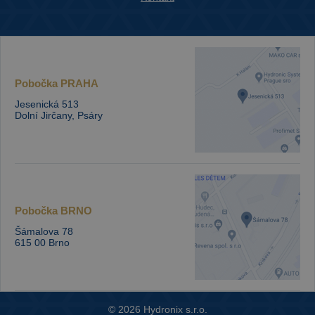
Pobočka
PRAHA
Jesenická 513
Dolní Jirčany, Psáry
Pobočka
BRNO
Šámalova 78
615 00 Brno
© 2026 Hydronix s.r.o.