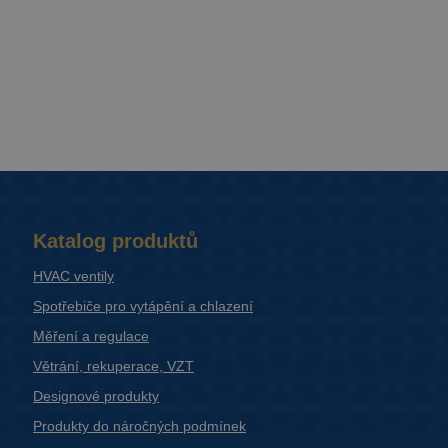
Katalog produktů
HVAC ventily
Spotřebiče pro vytápění a chlazení
Měření a regulace
Větrání, rekuperace, VZT
Designové produkty
Produkty do náročných podmínek