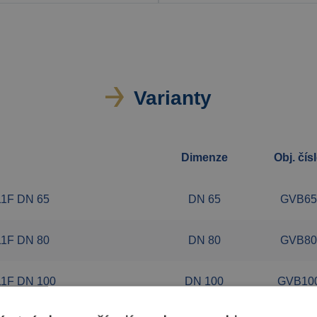
Varianty
Dimenze
Obj. čís
311F DN 65
DN 65
GVB65
311F DN 80
DN 80
GVB80
311F DN 100
DN 100
GVB10