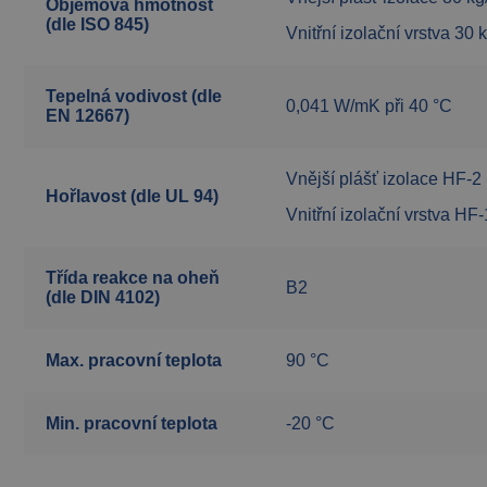
Objemová hmotnost
(dle ISO 845)
Vnitřní izolační vrstva 30
Tepelná vodivost (dle
0,041 W/mK při 40 °C
EN 12667)
Vnější plášť izolace HF-2
Hořlavost (dle UL 94)
Vnitřní izolační vrstva HF-
Třída reakce na oheň
B2
(dle DIN 4102)
Max. pracovní teplota
90 °C
Min. pracovní teplota
-20 °C