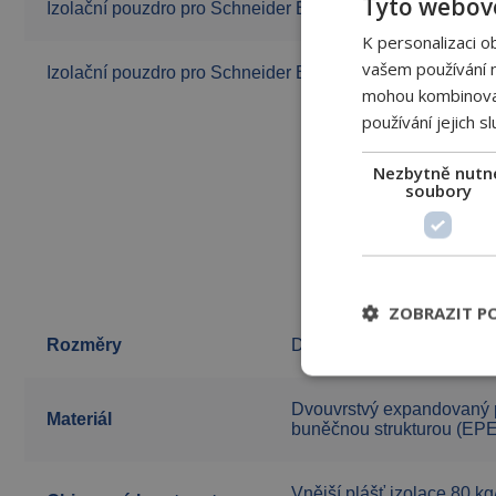
Tyto webové
Izolační pouzdro pro Schneider Electric VG 221F a VG 
K personalizaci o
vašem používání na
Izolační pouzdro pro Schneider Electric VG 221F a VG 
mohou kombinovat 
používání jejich s
Nezbytně nutn
soubory
ZOBRAZIT P
Rozměry
DN 65–150
Dvouvrstvý expandovaný 
Materiál
buněčnou strukturou (EPE
Vnější plášť izolace 80 k