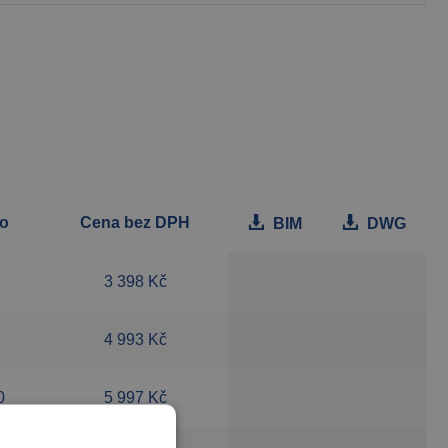
lo
Cena bez DPH
BIM
DWG
3 398 Kč
4 993 Kč
0
5 997 Kč