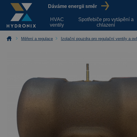
Dáváme energii směr
HVAC
Spotřebiče pro vytápění a
ventily
chlazení
Měření a regulace
Izolační pouzdra pro regulační ventily a o