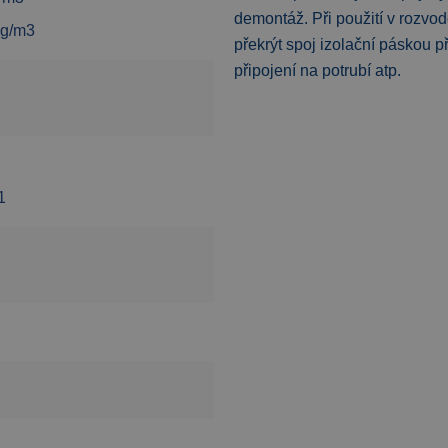
demontáž. Při použití v rozvo
 kg/m3
překrýt spoj izolační páskou př
připojení na potrubí atp.
1