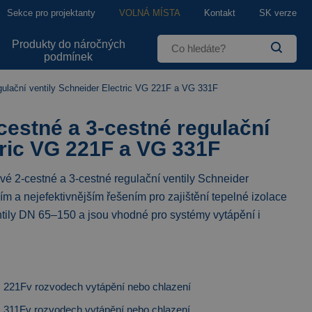
Sekce pro projektanty
VOLNÁ MÍSTA
Kontakt
SK verze
Produkty do náročných
podmínek
egulační ventily Schneider Electric VG 221F a VG 331F
cestné a 3-cestné regulační
tric VG 221F a VG 331F
ové 2-cestné a 3-cestné regulační ventily Schneider
 a nejefektivnějším řešením pro zajištění tepelné izolace
ventily DN 65–150 a jsou vhodné pro systémy vytápění i
VG 221Fv rozvodech vytápění nebo chlazení
VG 311Fv rozvodech vytápění nebo chlazení