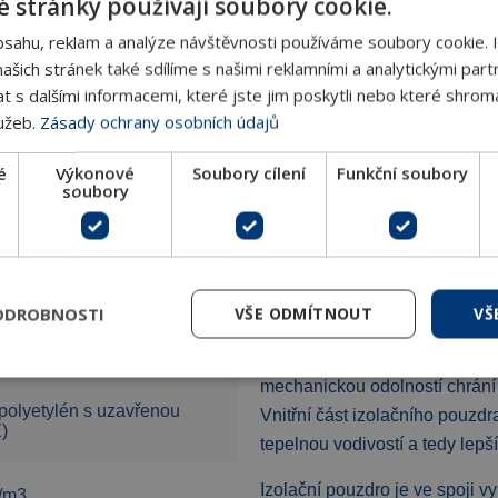
 stránky používají soubory cookie.
311F DN 125
DN 125
GVB12
bsahu, reklam a analýze návštěvnosti používáme soubory cookie. 
šich stránek také sdílíme s našimi reklamními a analytickými partn
311F DN 150
DN 150
GVB15
s dalšími informacemi, které jste jim poskytli nebo které shromá
lužeb.
Zásady ochrany osobních údajů
é
Výkonové
Soubory cílení
Funkční soubory
soubory
Popis
ODROBNOSTI
VŠE ODMÍTNOUT
VŠ
Izolační pouzdro je vyrobeno
buněčnou strukturou (EPE). Vn
mechanickou odolností chrání
polyetylén s uzavřenou
Vnitřní část izolačního pouzd
)
tepelnou vodivostí a tedy lepš
Izolační pouzdro je ve spoji 
g/m3