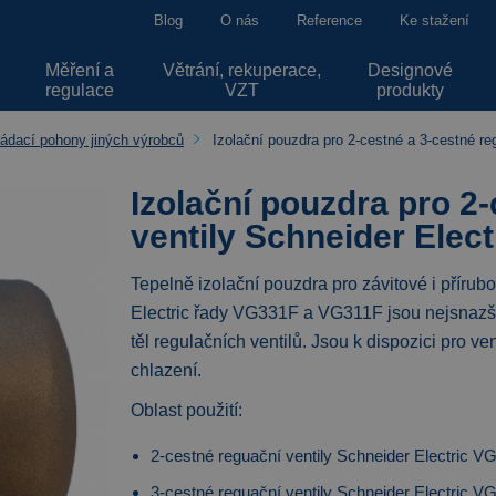
Blog
O nás
Reference
Ke stažení
Měření a
Větrání, rekuperace,
Designové
regulace
VZT
produkty
vládací pohony jiných výrobců
Izolační pouzdra pro 2-cestné a 3-cestné r
Izolační pouzdra pro 2-
ventily Schneider Elec
Tepelně izolační pouzdra pro závitové i přírub
Electric řady VG331F a VG311F jsou nejsnazším
těl regulačních ventilů. Jsou k dispozici pro 
chlazení.
Oblast použití:
2-cestné reguační ventily Schneider Electric 
3-cestné reguační ventily Schneider Electric 