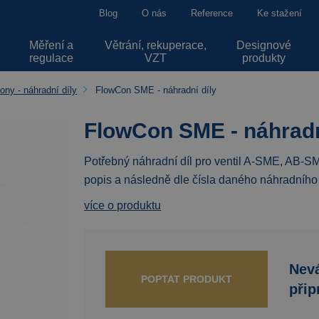
Blog
O nás
Reference
Ke stažení
Měření a
Větrání, rekuperace,
Designové
regulace
VZT
produkty
ony - náhradní díly
FlowCon SME - náhradní díly
FlowCon SME - náhradn
Potřebný náhradní díl pro ventil A-SME, AB-
popis a následně dle čísla daného náhradního d
více o produktu
Nevá
POPTAT PRODUKT
přip