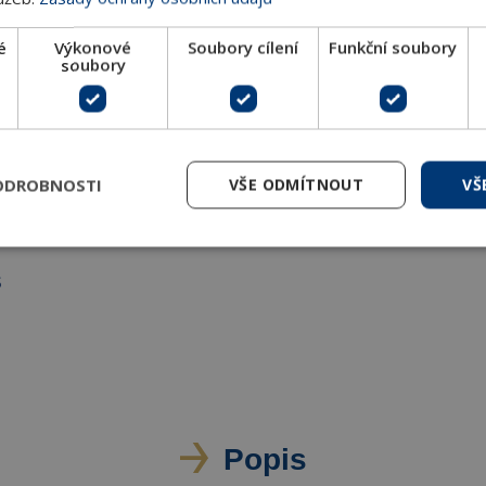
-10 V
EV02
é
Výkonové
Soubory cílení
Funkční soubory
soubory
/off
EV03
ODROBNOSTI
VŠE ODMÍTNOUT
VŠ
off
EV04
S
Popis