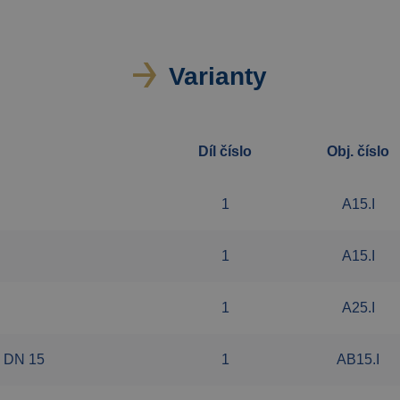
Varianty
Díl číslo
Obj. číslo
1
A15.I
1
A15.I
1
A25.I
k DN 15
1
AB15.I