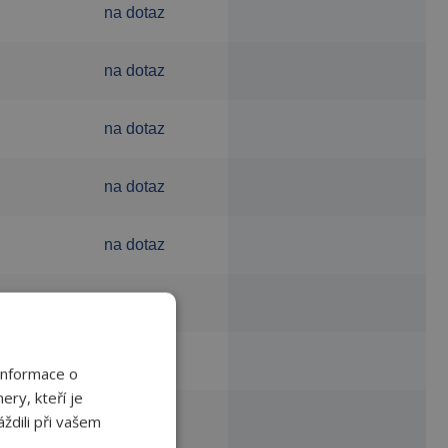
na dotaz
na dotaz
na dotaz
na dotaz
na dotaz
na dotaz
0
na dotaz
Informace o
ery, kteří je
na dotaz
ždili při vašem