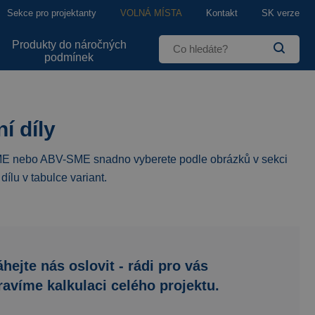
Sekce pro projektanty
VOLNÁ MÍSTA
Kontakt
SK verze
Produkty do náročných
podmínek
í díly
SME nebo ABV-SME snadno vyberete podle obrázků v sekci
ílu v tabulce variant.
hejte nás oslovit - rádi pro vás
ravíme kalkulaci celého projektu.