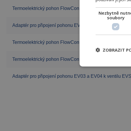
Termoelektrický pohon FlowCon EV.02, M30×1,5, 24 V, 0
Nezbytně nutn
soubory
Adaptér pro připojení pohonu EV02 k ventilu SME
Termoelektrický pohon FlowCon EV.03, M30×1,5, 230V on
ZOBRAZIT P
Termoelektrický pohon FlowCon EV.04, M30×1,5, 24V on/
Adaptér pro připojení pohonu EV03 a EV04 k ventilu EV