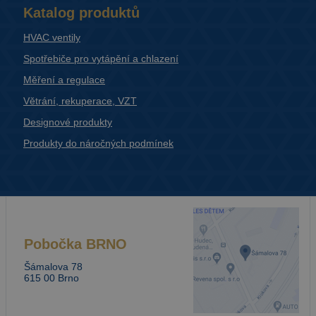
Katalog produktů
HVAC ventily
Spotřebiče pro vytápění a chlazení
Měření a regulace
Větrání, rekuperace, VZT
Designové produkty
Produkty do náročných podmínek
Pobočka
BRNO
Šámalova 78
615 00 Brno