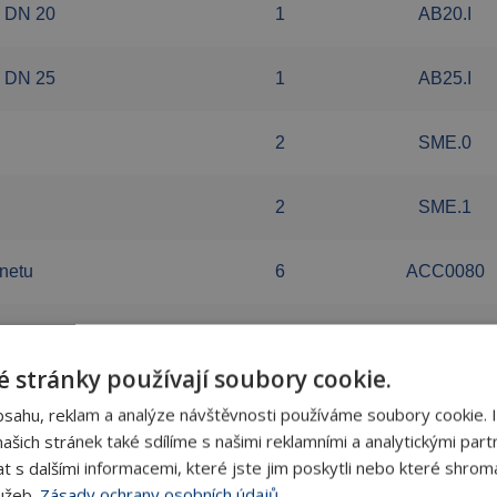
k DN 20
1
AB20.I
k DN 25
1
AB25.I
2
SME.0
2
SME.1
netu
6
ACC0080
7
ACC000101
 stránky používají soubory cookie.
8
ACC1B0300
bsahu, reklam a analýze návštěvnosti používáme soubory cookie. 
šich stránek také sdílíme s našimi reklamními a analytickými partn
9
s dalšími informacemi, které jste jim poskytli nebo které shromá
lužeb.
Zásady ochrany osobních údajů