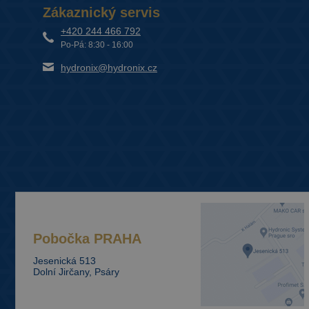
Zákaznický servis
+420 244 466 792
Po-Pá: 8:30 - 16:00
hydronix@hydronix.cz
Pobočka
PRAHA
Jesenická 513
Dolní Jirčany, Psáry