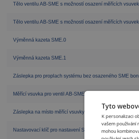
Tělo ventilu AB-SME s možností osazení měřících vsuve
Tělo ventilu AB-SME s možností osazení měřících vsuve
Výměnná kazeta SME.0
Výměnná kazeta SME.1
Záslepka pro proplach systému bez osazeného SME bon
Měřící vsuvka pro ventil AB-SME
Tyto webové
Záslepka na místo měřící vsuvky pro AB-SME
K personalizaci o
vašem používání na
Nastavovací klíč pro nastavení SME kazety
mohou kombinovat 
používání jejich s