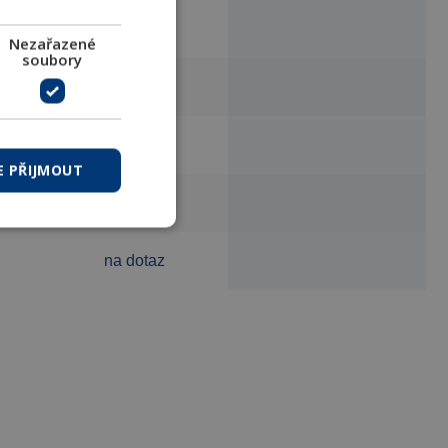
na dotaz
Nezařazené
soubory
na dotaz
na dotaz
E PŘIJMOUT
na dotaz
na dotaz