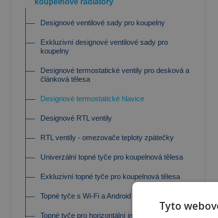
koupelnové radiátory
Designové ventilové sady pro koupelny
Exkluzivní designové ventilové sady pro
koupelny
Designové termostatické ventily pro desková a
článková tělesa
Designové termostatické hlavice
Designové RTL ventily
RTL ventily - omezovače teploty zpátečky
Univerzální topné tyče pro koupelnová tělesa
Exkluzivní topné tyče pro koupelnová tělesa
Topné tyče s Wi-Fi a Android / iOS aplikací
Tyto webové
Topné tyče pro horizontální instalaci - pro