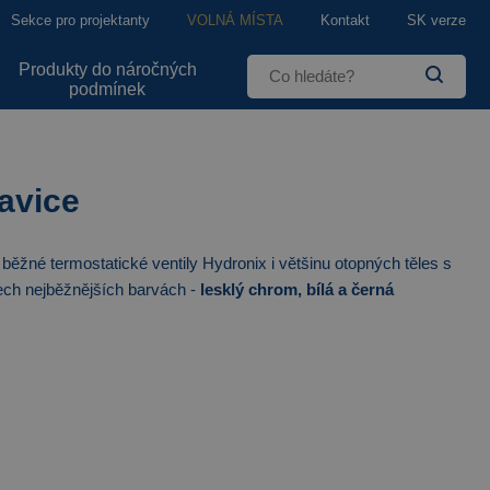
Sekce pro projektanty
VOLNÁ MÍSTA
Kontakt
SK verze
Produkty do náročných
podmínek
avice
 běžné termostatické ventily Hydronix i většinu otopných těles s
řech nejběžnějších barvách -
lesklý chrom, bílá a černá