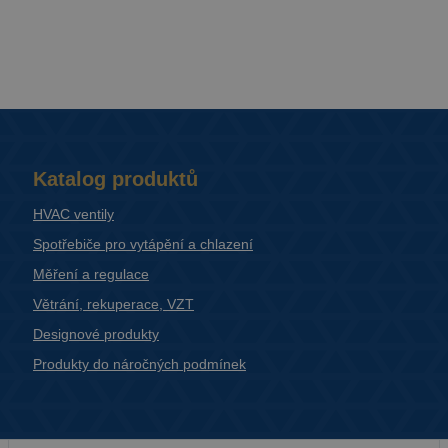
Katalog produktů
HVAC ventily
Spotřebiče pro vytápění a chlazení
Měření a regulace
Větrání, rekuperace, VZT
Designové produkty
Produkty do náročných podmínek