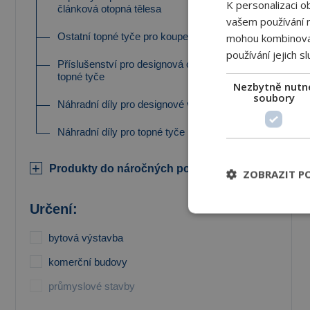
K personalizaci o
článková otopná tělesa
vašem používání na
Ostatní topné tyče pro koupelnová tělesa
mohou kombinovat 
používání jejich s
Příslušenství pro designová otopná tělesa a
topné tyče
Nezbytně nutn
soubory
Náhradní díly pro designové ventily
Náhradní díly pro topné tyče
Produkty do náročných podmínek
ZOBRAZIT P
Určení:
bytová výstavba
komerční budovy
průmyslové stavby