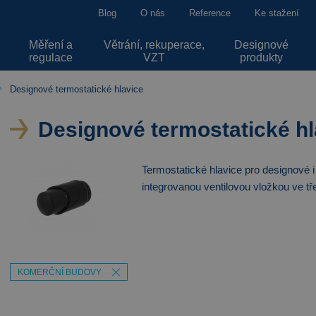
Blog
O nás
Reference
Ke stažení
Měření a
Větrání, rekuperace,
Designové
regulace
VZT
produkty
Designové termostatické hlavice
Designové termostatické hl
Termostatické hlavice pro designové i
integrovanou ventilovou vložkou ve t
KOMERČNÍ BUDOVY