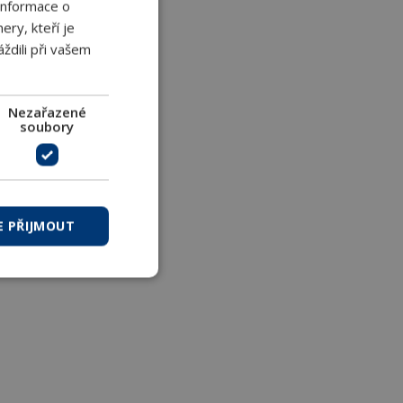
Informace o
ery, kteří je
ždili při vašem
Nezařazené
soubory
E PŘIJMOUT