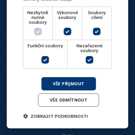
+420 244 466 792
Po-Pá: 8:30 - 16:00
Nezbytně
Výkonové
Soubory
nutné
soubory
cílení
hydronix@hydronix.cz
soubory
Katalog produktů
Funkční soubory
Nezařazené
soubory
HVAC ventily
Spotřebiče pro vytápění a chlazení
Měření a regulace
Větrání, rekuperace, VZT
VŠE PŘIJMOUT
Designové produkty
Produkty do náročných podmínek
VŠE ODMÍTNOUT
ZOBRAZIT PODROBNOSTI
Pro zákazníky
Blog