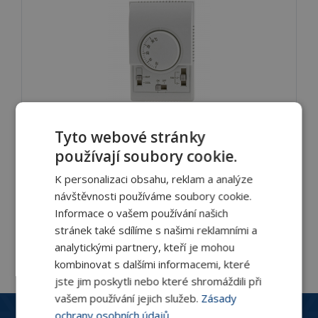
TS2 nástěnný regulátor s termostatem
Tyto webové stránky
TS2 nástěnné regulátory s termostatem pro
používají soubory cookie.
ovládání spotřebičů s 3-rychlostními
K personalizaci obsahu, reklam a analýze
DETAIL
návštěvnosti používáme soubory cookie.
Informace o vašem používání našich
stránek také sdílíme s našimi reklamními a
analytickými partnery, kteří je mohou
kombinovat s dalšími informacemi, které
jste jim poskytli nebo které shromáždili při
vašem používání jejich služeb.
Zásady
Zákaznický servis
ochrany osobních údajů