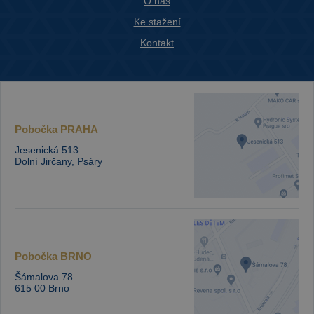
O nás
Ke stažení
Kontakt
Pobočka
PRAHA
Jesenická 513
Dolní Jirčany, Psáry
Pobočka
BRNO
Šámalova 78
615 00 Brno