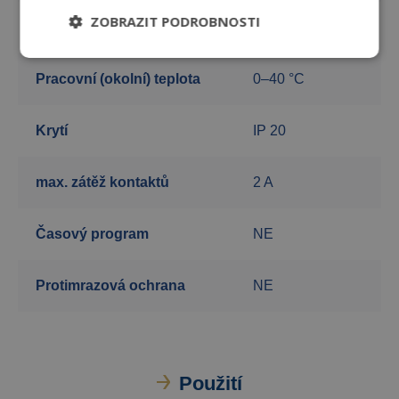
ZOBRAZIT PODROBNOSTI
Nastavení žádané teploty
15–30 °C
Pracovní (okolní) teplota
0–40 °C
Krytí
IP 20
max. zátěž kontaktů
2 A
Časový program
NE
Protimrazová ochrana
NE
Použití