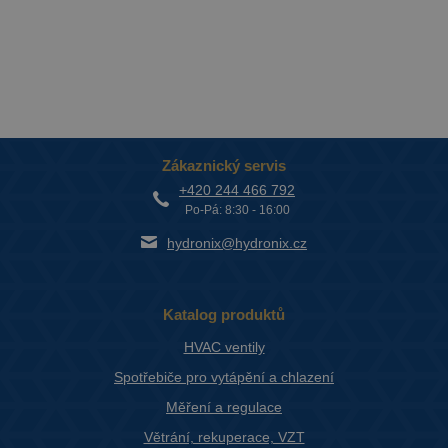
Zákaznický servis
+420 244 466 792
Po-Pá: 8:30 - 16:00
hydronix@hydronix.cz
Katalog produktů
HVAC ventily
Spotřebiče pro vytápění a chlazení
Měření a regulace
Větrání, rekuperace, VZT