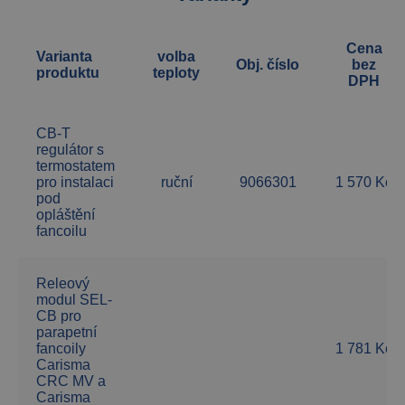
Cena
Varianta
volba
Obj. číslo
bez
produktu
teploty
DPH
CB-T
regulátor s
termostatem
pro instalaci
ruční
9066301
1 570 Kč
pod
opláštění
fancoilu
Releový
modul SEL-
CB pro
parapetní
fancoily
1 781 Kč
Carisma
CRC MV a
Carisma