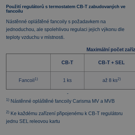
Použití regulátorů s termostatem CB-T zabudovaných ve
fancoilu
Nástěnné opláštěné fancoily s požadavkem na
jednoduchou, ale spolehlivou regulaci jejich výkonu dle
teploty vzduchu v místnosti.
Maximální počet zaříz
CB-T
CB-T
+ SEL
1)
2)
Fancoil
1 ks
až 8 ks
-
1)
Nástěnné opláštěné fancoily Carisma MV a MVB
2)
Ke každému zařízení připojenému k CB-T regulátoru
jednu SEL releovou kartu