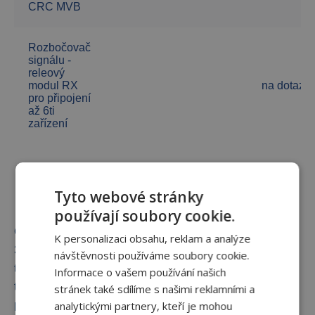
CRC MVB
Rozbočovač
signálu -
releový
modul RX
na dotaz
pro připojení
až 6ti
zařízení
Tyto webové stránky
Popis
používají soubory cookie.
CB-T regulátory s termostatem pro osazení do fancoilů s
K personalizaci obsahu, reklam a analýze
3-rychlostním asynchronním motorem v 2-trubkovém i 4-
návštěvnosti používáme soubory cookie.
trubkovém provedení. Regulátor umožňuje volbu režimu
Informace o vašem používání našich
topení / chlazení, ovládání jednoho nebo dvou on/off
stránek také sdílíme s našimi reklamními a
analytickými partnery, kteří je mohou
pohonů a ruční přepínání rychlosti ventilátoru