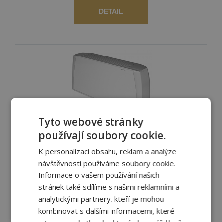
DETAIL
Tyto webové stránky
Opláštěné parapetní 2-trubkové fancoily
používají soubory cookie.
Carisma CRC-ECM MV
K personalizaci obsahu, reklam a analýze
Carisma CRC-ECM MV - parapetní provedení,
návštěvnosti používáme soubory cookie.
sání spodem, výdech vzduchu horem
Informace o vašem používání našich
stránek také sdílíme s našimi reklamními a
DETAIL
analytickými partnery, kteří je mohou
kombinovat s dalšími informacemi, které