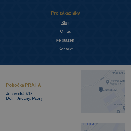
Pro zákazníky
Blog
O nás
Ke stažení
Kontakt
Pobočka
PRAHA
Jesenická 513
Dolní Jirčany, Psáry