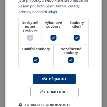
jste jim poskytli nebo které shromáždili při
vašem používání jejich služeb.
Zásady
ochrany osobních údajů
Nezbytně
Výkonové
Soubory
nutné
soubory
cílení
soubory
Opláštěné parapetní 4-trubkové fancoily
Funkční soubory
Nezařazené
Carisma CRC-ECM MV
soubory
Carisma CRC-ECM MV - parapetní provedení,
sání spodem, výdech vzduchu
DETAIL
VŠE PŘIJMOUT
VŠE ODMÍTNOUT
ZOBRAZIT PODROBNOSTI