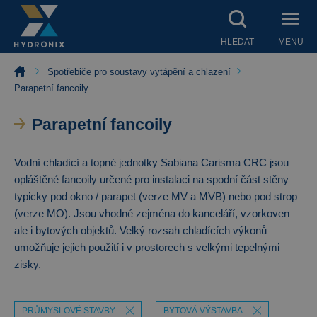
HLEDAT
MENU
Spotřebiče pro soustavy vytápění a chlazení
Parapetní fancoily
Parapetní fancoily
Vodní chladící a topné jednotky Sabiana Carisma CRC jsou
opláštěné fancoily určené pro instalaci na spodní část stěny
typicky pod okno / parapet (verze MV a MVB) nebo pod strop
(verze MO). Jsou vhodné zejména do kanceláří, vzorkoven
ale i bytových objektů. Velký rozsah chladících výkonů
umožňuje jejich použití i v prostorech s velkými tepelnými
zisky.
PRŮMYSLOVÉ STAVBY
BYTOVÁ VÝSTAVBA