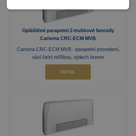
Opláštěné parapetní 2-trubkové fancoily
Carisma CRC-ECM MVB
Carisma CRC-ECM MVB - parapetní provedení,
sání čelní mřížkou, výdech horem
DETAIL