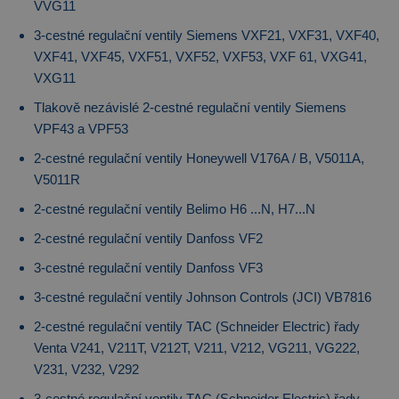
VVG11
3-cestné regulační ventily Siemens VXF21, VXF31, VXF40,
VXF41, VXF45, VXF51, VXF52, VXF53, VXF 61, VXG41,
VXG11
Tlakově nezávislé 2-cestné regulační ventily Siemens
VPF43 a VPF53
2-cestné regulační ventily Honeywell V176A / B, V5011A,
V5011R
2-cestné regulační ventily Belimo H6 ...N, H7...N
2-cestné regulační ventily Danfoss VF2
3-cestné regulační ventily Danfoss VF3
3-cestné regulační ventily Johnson Controls (JCI) VB7816
2-cestné regulační ventily TAC (Schneider Electric) řady
Venta V241, V211T, V212T, V211, V212, VG211, VG222,
V231, V232, V292
3-cestné regulační ventily TAC (Schneider Electric) řady