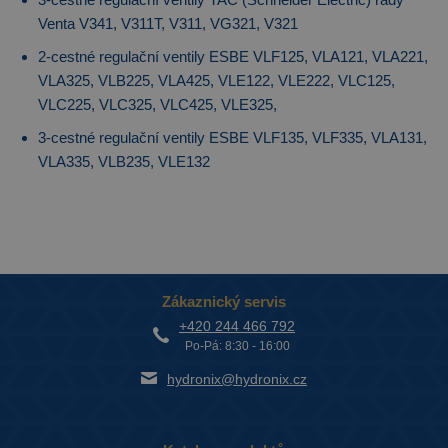
Venta V341, V311T, V311, VG321, V321
2-cestné regulační ventily ESBE VLF125, VLA121, VLA221,
VLA325, VLB225, VLA425, VLE122, VLE222, VLC125,
VLC225, VLC325, VLC425, VLE325,
3-cestné regulační ventily ESBE VLF135, VLF335, VLA131,
VLA335, VLB235, VLE132
Zákaznický servis
+420 244 466 792
Po-Pá: 8:30 - 16:00
hydronix@hydronix.cz