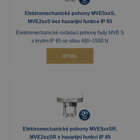
Elektromechanické pohony MVE5xxS,
MVE2xxS bez havarijní funkce IP 65
Elektromechanické ovládací pohony řady MVE S
s krytím IP 65 se silou 400–1500 N
DETAIL
Elektromechanické pohony MVE5xxSR,
MVE2xxSR s havarijní funkcí IP 65