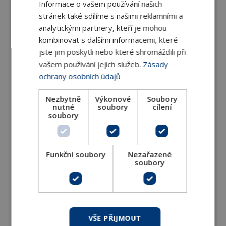
Informace o vašem používání našich
stránek také sdílíme s našimi reklamními a
analytickými partnery, kteří je mohou
Rotační pohony pro 2-cestné a 3-cestné
kombinovat s dalšími informacemi, které
kulové kohouty IP 65
jste jim poskytli nebo které shromáždili při
Rotační pohony s krytím IP65 s kroutícím
vašem používání jejich služeb.
Zásady
momentem 16 Nm pro 2-cestné a 3-cestné
ochrany osobních údajů
DETAIL
Nezbytně
Výkonové
Soubory
nutné
soubory
cílení
soubory
Funkční soubory
Nezařazené
soubory
Rotační pohony pro 2-cestné, 3-cestné a 6-
VŠE PŘIJMOUT