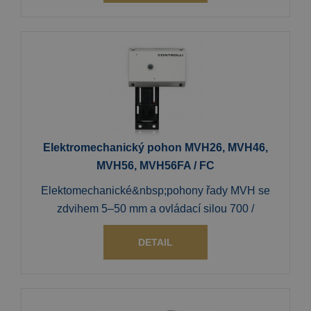
Elektromechanický pohon MVH26, MVH46,
MVH56, MVH56FA / FC
Elektomechanické&nbsp;pohony řady MVH se
zdvihem 5–50 mm a ovládací silou 700 /
DETAIL