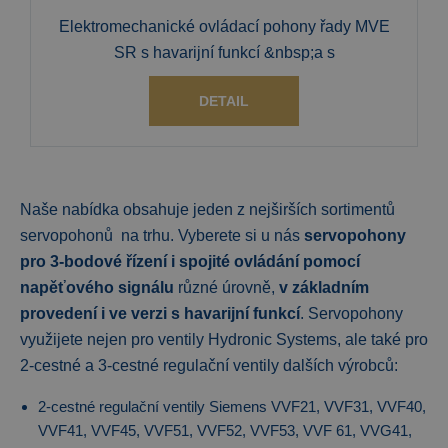
Elektromechanické ovládací pohony řady MVE
SR s havarijní funkcí &nbsp;a s
DETAIL
Naše nabídka obsahuje jeden z nejširších sortimentů
servopohonů na trhu. Vyberete si u nás
servopohony
pro 3-bodové řízení i spojité ovládání pomocí
napěťového signálu
různé úrovně,
v základním
provedení i ve verzi s havarijní funkcí
. Servopohony
využijete nejen pro ventily Hydronic Systems, ale také pro
2-cestné a 3-cestné regulační ventily dalších výrobců:
2-cestné regulační ventily Siemens VVF21, VVF31, VVF40,
VVF41, VVF45, VVF51, VVF52, VVF53, VVF 61, VVG41,