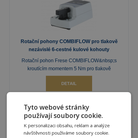
Rotační pohony COMBIFLOW pro tlakově
nezávislé 6-cestné kulové kohouty
Rotační pohon Frese COMBIFLOW&nbsp;s
kroutícím momentem 5 Nm pro tlakově
DETAIL
Tyto webové stránky
používají soubory cookie.
K personalizaci obsahu, reklam a analýze
návštěvnosti používáme soubory cookie.