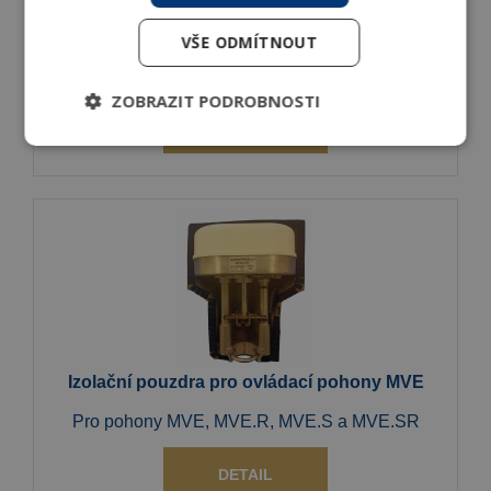
cestné kulové kohouty
VŠE ODMÍTNOUT
Rotační pohony s kroutícím momentem 10 Nm pro
2-cestné, 3-cestné a 6-cestné
ZOBRAZIT PODROBNOSTI
DETAIL
Izolační pouzdra pro ovládací pohony MVE
Pro pohony MVE, MVE.R, MVE.S a MVE.SR
DETAIL