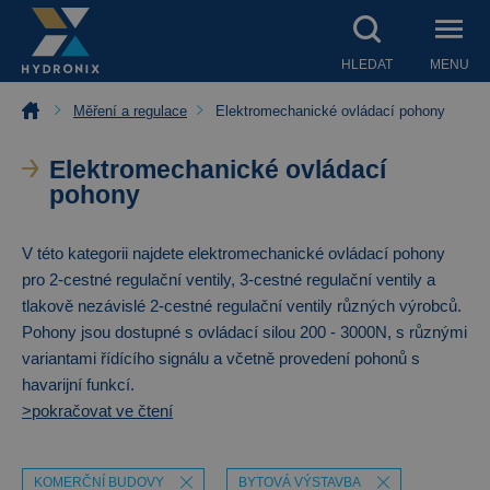
HLEDAT
MENU
Měření a regulace
Elektromechanické ovládací pohony
Elektromechanické ovládací
pohony
V této kategorii najdete elektromechanické ovládací pohony
pro 2-cestné regulační ventily, 3-cestné regulační ventily a
tlakově nezávislé 2-cestné regulační ventily různých výrobců.
Pohony jsou dostupné s ovládací silou 200 - 3000N, s různými
variantami řídícího signálu a včetně provedení pohonů s
havarijní funkcí.
>pokračovat ve čtení
KOMERČNÍ BUDOVY
BYTOVÁ VÝSTAVBA